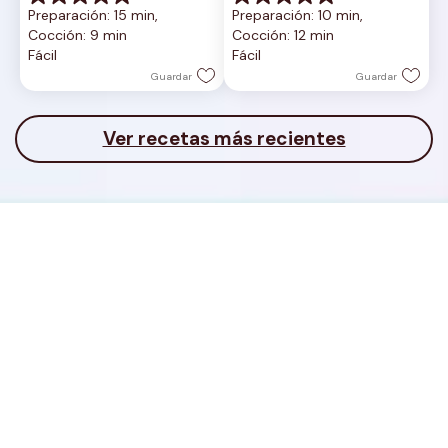
0.0
0.0
Preparación: 15 min, 
Preparación: 10 min, 
de
de
Cocción: 9 min
Cocción: 12 min
5
5
Fácil
Fácil
estrellas.
estrellas.
Guardar
Guardar
Ver recetas más recientes