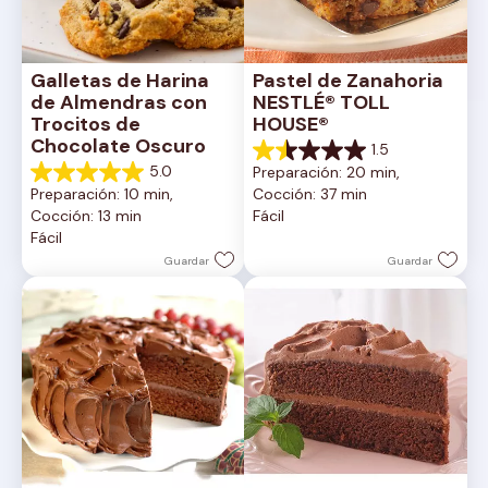
Galletas de Harina 
Pastel de Zanahoria 
de Almendras con 
NESTLÉ® TOLL 
Trocitos de 
HOUSE®
Chocolate Oscuro
1.5
1.5
5.0
Preparación: 20 min, 
de
5.0
Preparación: 10 min, 
Cocción: 37 min
5
de
Cocción: 13 min
Fácil
estrellas.
5
Fácil
2
estrellas.
reseñas
1
Guardar
Guardar
reseña