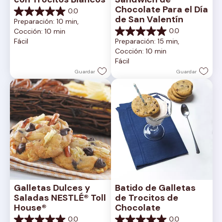
Chocolate Para el Día 
0.0
0.0
de San Valentín
Preparación: 10 min, 
de
0.0
Cocción: 10 min
5
0.0
Fácil
Preparación: 15 min, 
estrellas.
de
Cocción: 10 min
5
Fácil
estrellas.
Guardar
Guardar
Galletas Dulces y 
Batido de Galletas 
Saladas NESTLÉ® Toll 
de Trocitos de 
House®
Chocolate
0.0
0.0