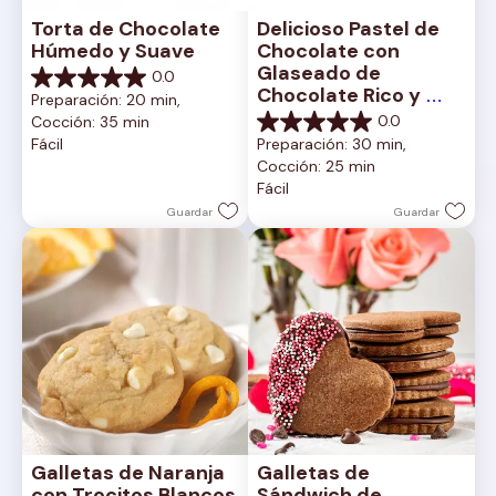
Torta de Chocolate 
Delicioso Pastel de 
Húmedo y Suave
Chocolate con 
Glaseado de 
0.0
0.0
Chocolate Rico y 
Preparación: 20 min, 
de
Cremoso
0.0
Cocción: 35 min
5
0.0
Fácil
Preparación: 30 min, 
estrellas.
de
Cocción: 25 min
5
Fácil
estrellas.
Guardar
Guardar
Galletas de Naranja 
Galletas de 
con Trocitos Blancos
Sándwich de 