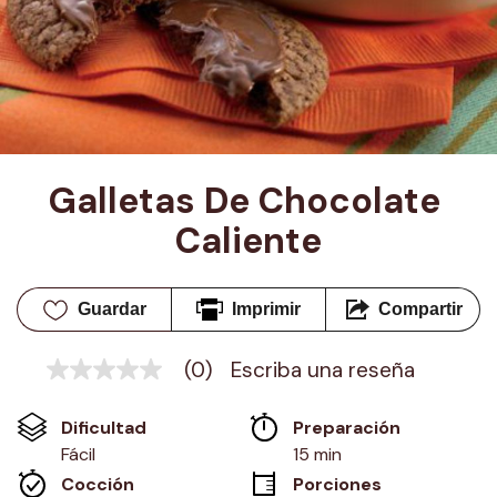
Galletas De Chocolate 
Caliente
Guardar
Imprimir
Compartir
(0)
Escriba una reseña
Sin
puntuación
Enlace
Dificultad
Preparación 
en
la
Fácil
15 min
misma
Cocción 
Porciones
página.