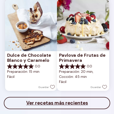
Dulce de Chocolate 
Pavlova de Frutas de 
Blanco y Caramelo
Primavera
0.0
0.0
0.0
0.0
Preparación: 15 min
Preparación: 20 min, 
de
de
Fácil
Cocción: 45 min
5
5
Fácil
estrellas.
estrellas.
Guardar
Guardar
Ver recetas más recientes