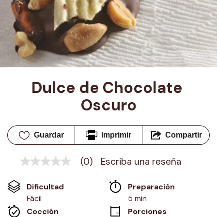
Dulce de Chocolate 
Oscuro
Guardar
Imprimir
Compartir
(0)
Escriba una reseña
Sin
puntuación
Enlace
Dificultad
Preparación 
en
la
Fácil
5 min
misma
Cocción 
Porciones
página.