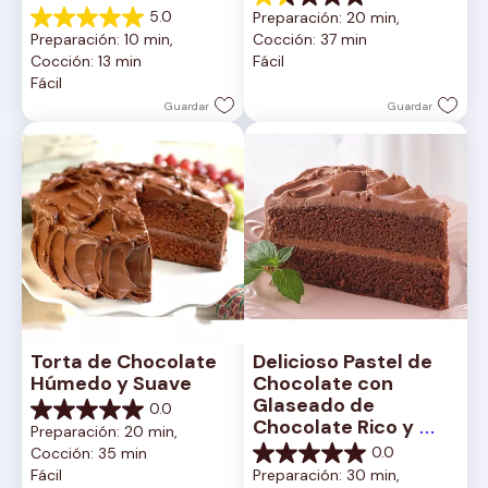
1.5
5.0
Preparación: 20 min, 
de
5.0
Preparación: 10 min, 
Cocción: 37 min
5
de
Cocción: 13 min
Fácil
estrellas.
5
Fácil
2
estrellas.
reseñas
1
Guardar
Guardar
reseña
Torta de Chocolate 
Delicioso Pastel de 
Húmedo y Suave
Chocolate con 
Glaseado de 
0.0
0.0
Chocolate Rico y 
Preparación: 20 min, 
de
Cremoso
0.0
Cocción: 35 min
5
0.0
Fácil
Preparación: 30 min, 
estrellas.
de