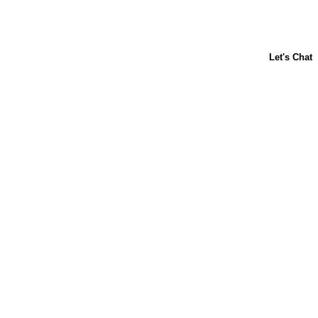
Acerca de nosotros
Contáctanos
Horneado para principiantes
Carnation
Libby's
Preguntas frecuentes
Sustentabilidad