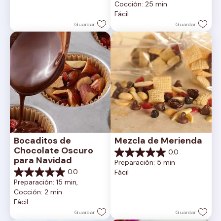
Cocción: 25 min
5
Fácil
estrellas.
Guardar
Guardar
Bocaditos de 
Mezcla de Merienda
Chocolate Oscuro 
0.0
0.0
para Navidad
Preparación: 5 min
de
0.0
Fácil
5
0.0
Preparación: 15 min, 
estrellas.
de
Cocción: 2 min
5
Fácil
estrellas.
Guardar
Guardar