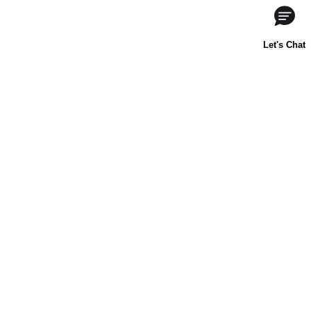
Acerca de nosotros
Contáctanos
Horneado para principiantes
Carnation
Libby's
Preguntas frecuentes
Sustentabilidad