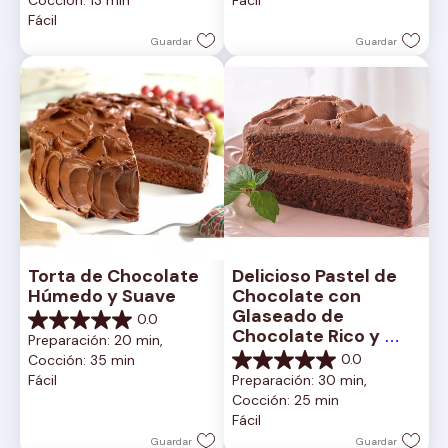
estrellas.
5
Fácil
2
estrellas.
reseñas
1
Guardar
Guardar
reseña
Torta de Chocolate 
Delicioso Pastel de 
Húmedo y Suave
Chocolate con 
Glaseado de 
0.0
0.0
Chocolate Rico y 
Preparación: 20 min, 
de
Cremoso
0.0
Cocción: 35 min
5
0.0
Fácil
Preparación: 30 min, 
estrellas.
de
Cocción: 25 min
5
Fácil
estrellas.
Guardar
Guardar