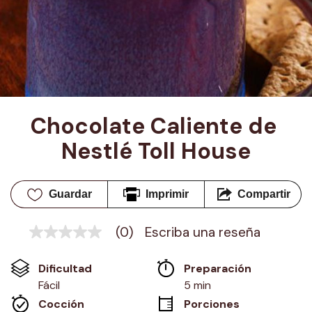
Chocolate Caliente de 
Nestlé Toll House
Guardar
Imprimir
Compartir
(0)
Escriba una reseña
Sin
puntuación
Enlace
Dificultad
Preparación 
en
la
Fácil
5 min
misma
Cocción 
Porciones
página.