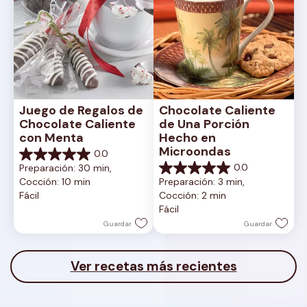
Juego de Regalos de 
Chocolate Caliente 
Chocolate Caliente 
de Una Porción 
con Menta
Hecho en 
Microondas
0.0
0.0
0.0
Preparación: 30 min, 
de
0.0
Cocción: 10 min
Preparación: 3 min, 
5
de
Fácil
Cocción: 2 min
estrellas.
5
Fácil
estrellas.
Guardar
Guardar
Ver recetas más recientes