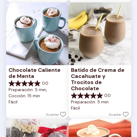
Chocolate Caliente 
Batido de Crema de 
de Menta
Cacahuate y 
Trocitos de 
0.0
0.0
Chocolate
Preparación: 5 min, 
de
0.0
Cocción: 15 min
5
0.0
Fácil
Preparación: 5 min
estrellas.
de
Fácil
5
estrellas.
Guardar
Guardar