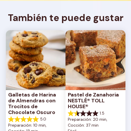
También te puede gustar
Galletas de Harina 
Pastel de Zanahoria 
de Almendras con 
NESTLÉ® TOLL 
Trocitos de 
HOUSE®
Chocolate Oscuro
1.5
1.5
5.0
Preparación: 20 min, 
de
5.0
Preparación: 10 min, 
Cocción: 37 min
5
de
Cocción: 13 min
Fácil