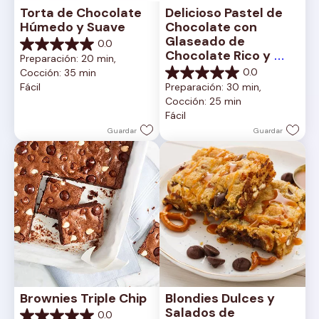
Torta de Chocolate 
Delicioso Pastel de 
Húmedo y Suave
Chocolate con 
Glaseado de 
0.0
0.0
Chocolate Rico y 
Preparación: 20 min, 
de
Cremoso
0.0
Cocción: 35 min
5
0.0
Fácil
Preparación: 30 min, 
estrellas.
de
Cocción: 25 min
5
Fácil
estrellas.
Guardar
Guardar
Brownies Triple Chip
Blondies Dulces y 
Salados de 
0.0