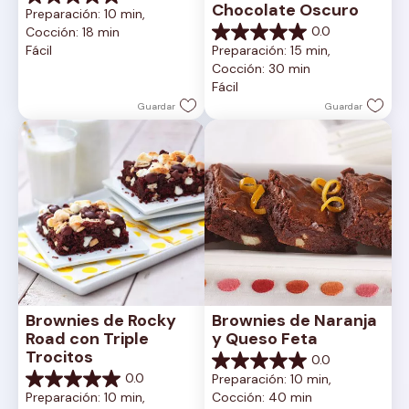
0.0
Chocolate Oscuro
Preparación: 10 min, 
de
0.0
Cocción: 18 min
5
0.0
Fácil
Preparación: 15 min, 
estrellas.
de
Cocción: 30 min
5
Fácil
estrellas.
Guardar
Guardar
Brownies de Rocky 
Brownies de Naranja 
Road con Triple 
y Queso Feta
Trocitos
0.0
0.0
0.0
Preparación: 10 min, 
de
0.0
Preparación: 10 min, 
Cocción: 40 min
5
de