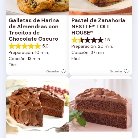
Galletas de Harina 
Pastel de Zanahoria 
de Almendras con 
NESTLÉ® TOLL 
Trocitos de 
HOUSE®
Chocolate Oscuro
1.5
1.5
5.0
Preparación: 20 min, 
de
5.0
Preparación: 10 min, 
Cocción: 37 min
5
de
Cocción: 13 min
Fácil
estrellas.
5
Fácil
2
estrellas.
reseñas
1
Guardar
Guardar
reseña