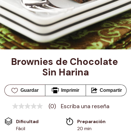
Brownies de Chocolate 
Sin Harina
Guardar
Imprimir
Compartir
(0)
Escriba una reseña
Sin
puntuación
Enlace
Dificultad
Preparación 
en
la
Fácil
20 min