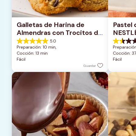
Galletas de Harina de 
Pastel 
Almendras con Trocitos de 
NESTL
Chocolate Oscuro
5.0
5.0
1.5
Preparación: 10 min, 
Preparación
de
de
Cocción: 13 min
Cocción: 3
5
5
Fácil
Fácil
estrellas.
estrellas.
1
2
Guardar
reseña
reseñas