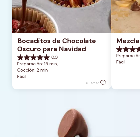
Bocaditos de Chocolate 
Mezcla
Oscuro para Navidad
0.0
Preparación
0.0
de
0.0
Fácil
5
Preparación: 15 min, 
de
estrellas.
Cocción: 2 min
5
Fácil
estrellas.
Guardar