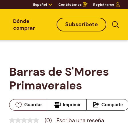
Español
Contáctanos
Registrarse
Opens
in
a
new
window
Dónde
Subscríbete
Bus
comprar
Barras de S'Mores 
Primaverales
Guardar
Imprimir
Compartir
(0)
Escriba una reseña
Sin
puntuación