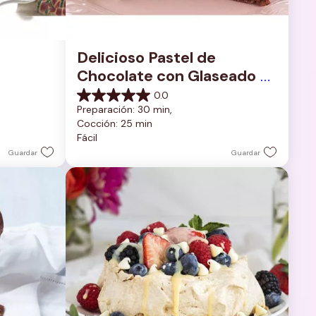
Delicioso Pastel de 
Chocolate con Glaseado 
de Chocolate Rico y 
0.0
0.0
Cremoso
Preparación: 30 min, 
de
Cocción: 25 min
5
Fácil
estrellas.
Guardar
Guardar