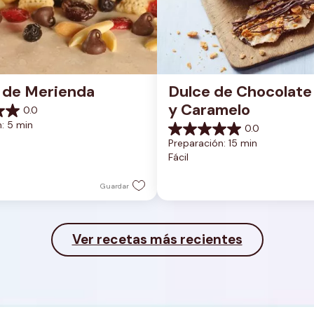
 de Merienda
Dulce de Chocolate 
y Caramelo
0.0
: 5 min
0.0
0.0
Preparación: 15 min
de
Fácil
5
estrellas.
Guardar
Ver recetas más recientes