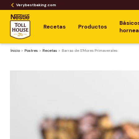
Verybestbaking.com
Básico
Recetas
Productos
horne
Inicio
Postres
Recetas
Barras de S'Mores Primaverales