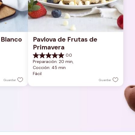
Blanco 
Pavlova de Frutas de 
Primavera
0.0
0.0
Preparación: 20 min, 
de
Cocción: 45 min
5
Fácil
estrellas.
Guardar
Guardar