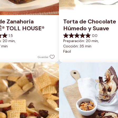
de Zanahoria 
Torta de Chocolate 
É® TOLL HOUSE®
Húmedo y Suave
1.5
0.0
0.0
: 20 min, 
Preparación: 20 min, 
de
7 min
Cocción: 35 min
5
Fácil
estrellas.
Guardar