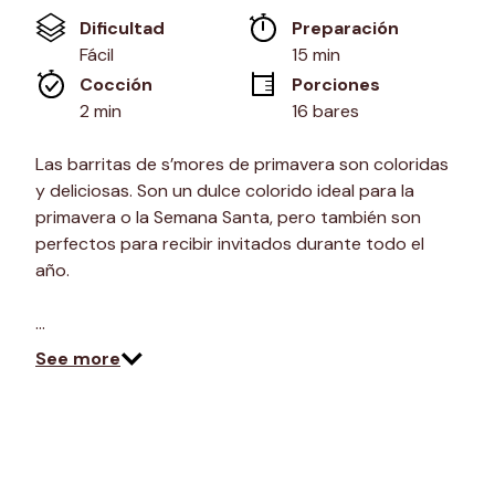
Enlace
Dificultad
Preparación 
en
la
Fácil
15 min
misma
Cocción 
Porciones
página.
2 min
16 bares
Las barritas de s’mores de primavera son coloridas
y deliciosas. Son un dulce colorido ideal para la
primavera o la Semana Santa, pero también son
perfectos para recibir invitados durante todo el
año.
…
See more