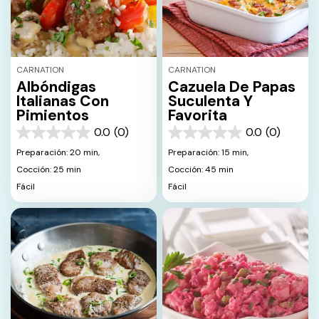
CARNATION
CARNATION
Albóndigas
Cazuela De Papas
Italianas Con
Suculenta Y
Pimientos
Favorita
0.0
(0)
0.0
(0)
0.0
0.0
de
de
Preparación: 20 min,
Preparación: 15 min,
5
5
Cocción: 25 min
Cocción: 45 min
estrellas.
estrellas.
Fácil
Fácil