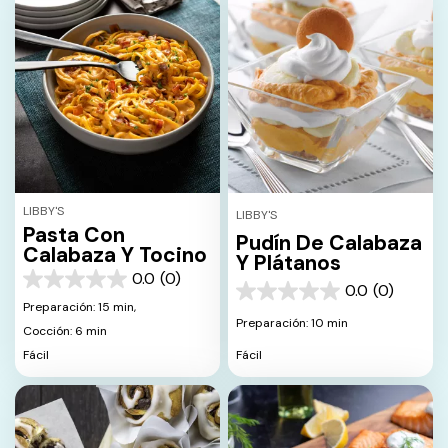
LIBBY'S
LIBBY'S
Pasta Con
Pudín De Calabaza
Calabaza Y Tocino
Y Plátanos
0.0
(0)
0.0
0.0
(0)
0.0
de
Preparación: 15 min,
de
5
Preparación: 10 min
Cocción: 6 min
5
estrellas.
estrellas.
Fácil
Fácil