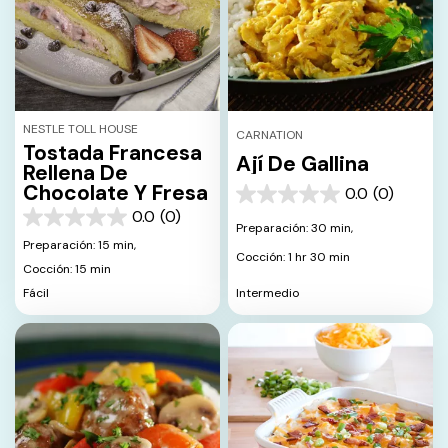
NESTLE TOLL HOUSE
CARNATION
Tostada Francesa
Ají De Gallina
Rellena De
Chocolate Y Fresa
0.0
(0)
0.0
0.0
(0)
de
0.0
Preparación: 30 min,
5
de
Preparación: 15 min,
estrellas.
Cocción: 1 hr 30 min
5
Cocción: 15 min
estrellas.
Intermedio
Fácil