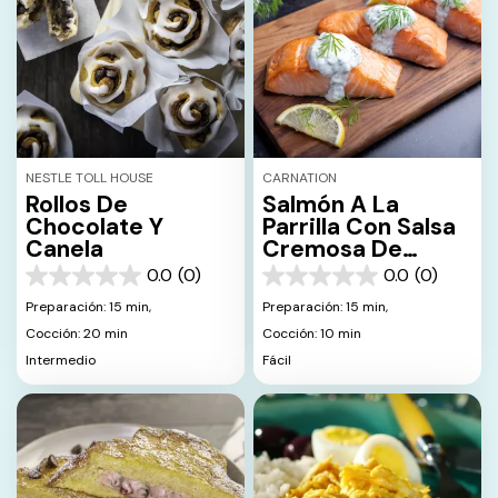
NESTLE TOLL HOUSE
CARNATION
Rollos De
Salmón A La
Chocolate Y
Parrilla Con Salsa
Canela
Cremosa De
Hierbas
0.0
(0)
0.0
(0)
0.0
0.0
de
de
Preparación: 15 min,
Preparación: 15 min,
5
5
Cocción: 20 min
Cocción: 10 min
estrellas.
estrellas.
Intermedio
Fácil