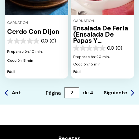
CARNATION
CARNATION
Ensalada De Feria
Cerdo Con Dijon
(Ensalada De
Papas Y
0.0
(0)
0.0
Remolachas)
0.0
(0)
de
0.0
Preparación: 10 min,
5
de
Preparación: 20 min,
estrellas.
Cocción: 8 min
5
Cocción: 15 min
estrellas.
Fácil
Fácil
Ant
Siguiente
Página
de
4
Recetas