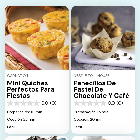
CARNATION
NESTLE TOLL HOUSE
Mini Quiches
Panecillos De
Perfectos Para
Pastel De
Fiestas
Chocolate Y Café
0.0
(0)
0.0
(0)
0.0
0.0
de
de
Preparación: 10 min,
Preparación: 15 min,
5
5
Cocción: 23 min
Cocción: 20 min
estrellas.
estrellas.
Fácil
Fácil