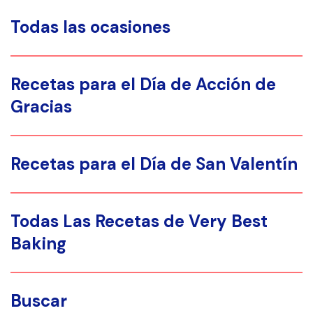
Todas las ocasiones
Recetas para el Día de Acción de 
Gracias
Recetas para el Día de San Valentín
Todas Las Recetas de Very Best 
Baking
Buscar