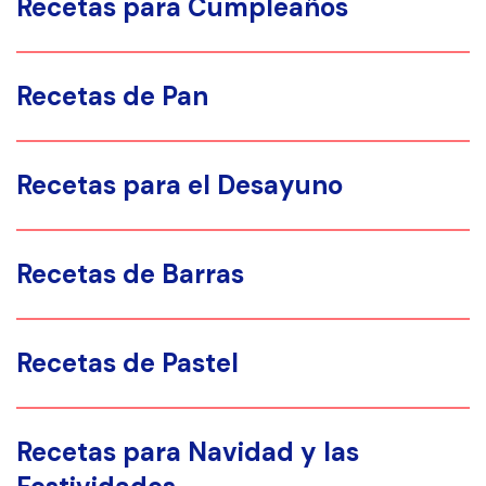
Recetas para Cumpleaños
Recetas de Pan
Recetas para el Desayuno
Recetas de Barras
Recetas de Pastel
Recetas para Navidad y las 