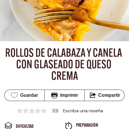
ROLLOS DE CALABAZA Y CANELA 
CON GLASEADO DE QUESO 
CREMA
Guardar
Imprimir
Compartir
(0)
Escriba una reseña
Sin
puntuación
Enlace
PREPARACIÓN 
en
DIFICULTAD