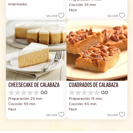
5
de
Intermedio
Cocción: 35 min
estrellas.
5
Fácil
estrellas.
SALVAR
SALVAR
CHEESECAKE DE CALABAZA
CUADRADOS DE CALABAZA
0.0
0.0
0.0
0.0
Preparación: 25 min, 
Preparación: 15 min, 
de
de
Cocción: 55 min
Cocción: 50 min
5
5
Fácil
Fácil
estrellas.
estrellas.
SALVAR
SALVAR