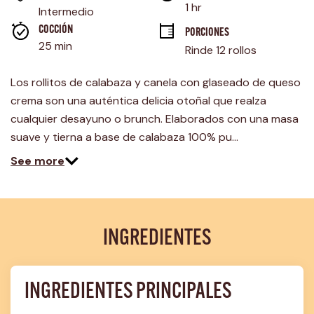
la
1 hr
Intermedio
misma
página.
COCCIÓN 
PORCIONES
25 min
Rinde 12 rollos
Los rollitos de calabaza y canela con glaseado de queso
crema son una auténtica delicia otoñal que realza
cualquier desayuno o brunch. Elaborados con una masa
suave y tierna a base de calabaza 100% pu…
See more
INGREDIENTES
INGREDIENTES PRINCIPALES