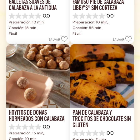
GALLETAS SUAVES DE 
FAMOSO PIE DE CALABAZA 
CALABAZA A LA ANTIGUA
LIBBY'S® SIN CORTEZA
0.0
0.0
0.0
0.0
Preparación: 10 min, 
Preparación: 10 min, 
de
de
Cocción: 18 min
Cocción: 55 min
5
5
Fácil
Fácil
estrellas.
estrellas.
SALVAR
SALVAR
HOYITOS DE DONAS 
PAN DE CALABAZA Y 
HORNEADOS CON CALABAZA
TROCITOS DE CHOCOLATE SIN 
GLUTEN
0.0
0.0
0.0
Preparación: 15 min, 
de
0.0
Cocción: 10 min
Preparación: 11 min, 