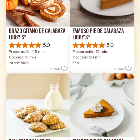
BRAZO GITANO DE CALABAZA 
FAMOSO PIE DE CALABAZA 
LIBBY'S®
LIBBY'S®
5.0
5.0
5.0
5.0
Preparación: 45 min, 
Preparación: 15 min, 
de
de
Cocción: 13 min
Cocción: 50 min
5
5
Intermedio
Fácil
estrellas.
estrellas.
SALVAR
SALVAR
1
2
reseña
reseñas