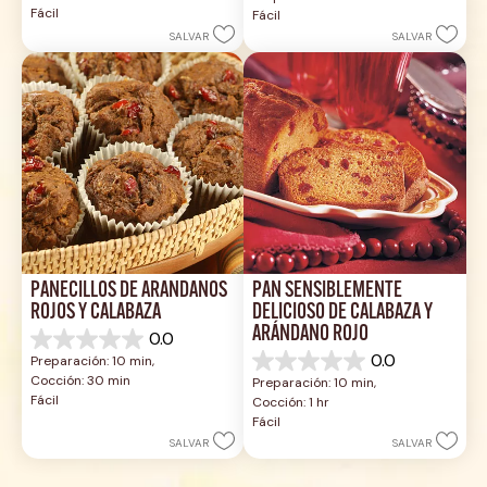
de
Fácil
Fácil
estrellas.
5
SALVAR
SALVAR
estrellas.
PANECILLOS DE ARÁNDANOS 
PAN SENSIBLEMENTE 
ROJOS Y CALABAZA
DELICIOSO DE CALABAZA Y 
ARÁNDANO ROJO
0.0
0.0
0.0
Preparación: 10 min, 
de
0.0
Cocción: 30 min
Preparación: 10 min, 
5
de
Fácil
Cocción: 1 hr
estrellas.
5
Fácil
estrellas.
SALVAR
SALVAR