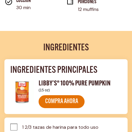
página.
COCCIÓN 
PORCIONES
30 min
12 muffins
INGREDIENTES
INGREDIENTES PRINCIPALES
LIBBY'S® 100% PURE PUMPKIN
(15 oz)
COMPRA AHORA
1 2/3 tazas de harina para todo uso