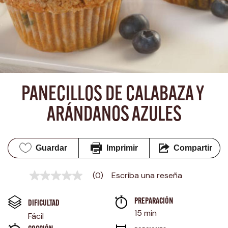
PANECILLOS DE CALABAZA Y 
ARÁNDANOS AZULES
Guardar
Imprimir
Compartir
(0)
Escriba una reseña
Sin
puntuación
Enlace
PREPARACIÓN 
en
DIFICULTAD
la
15 min
Fácil
misma