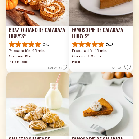
BRAZO GITANO DE CALABAZA 
FAMOSO PIE DE CALABAZA 
LIBBY'S®
LIBBY'S®
5.0
5.0
5.0
5.0
Preparación: 45 min, 
Preparación: 15 min, 
de
de
Cocción: 13 min
Cocción: 50 min
5
5
Intermedio
Fácil
estrellas.
estrellas.
SALVAR
SALVAR
1
2
reseña
reseñas