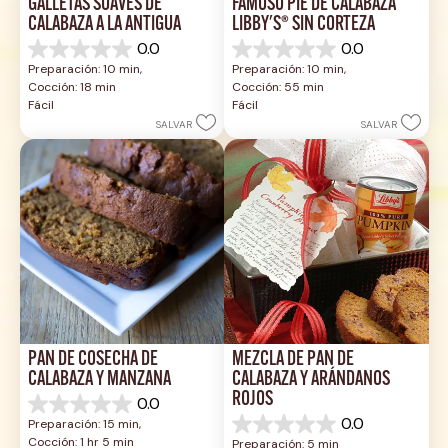
GALLETAS SUAVES DE 
FAMOSO PIE DE CALABAZA 
CALABAZA A LA ANTIGUA
LIBBY'S® SIN CORTEZA
0.0
0.0
0.0
0.0
Preparación: 10 min, 
Preparación: 10 min, 
de
de
Cocción: 18 min
Cocción: 55 min
5
5
Fácil
Fácil
estrellas.
estrellas.
SALVAR
SALVAR
PAN DE COSECHA DE 
MEZCLA DE PAN DE 
CALABAZA Y MANZANA
CALABAZA Y ARÁNDANOS 
ROJOS
0.0
0.0
0.0
Preparación: 15 min, 
de
0.0
Cocción: 1 hr 5 min
Preparación: 5 min
5