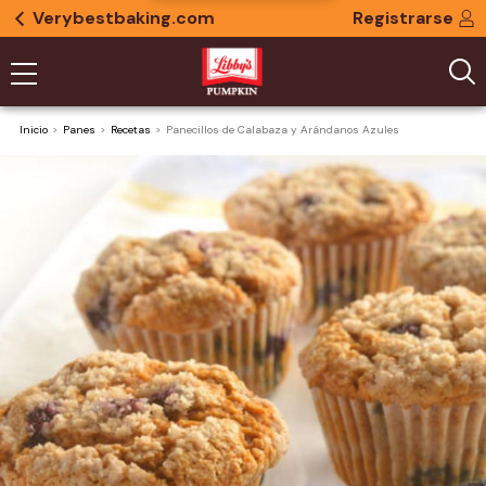
Verybestbaking.com
Registrarse
Inicio
Panes
Recetas
Panecillos de Calabaza y Arándanos Azules