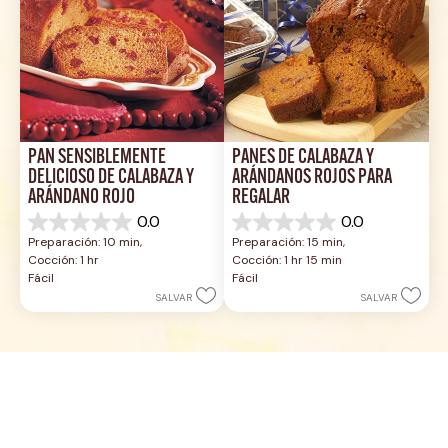
PAN SENSIBLEMENTE 
PANES DE CALABAZA Y 
DELICIOSO DE CALABAZA Y 
ARÁNDANOS ROJOS PARA 
ARÁNDANO ROJO
REGALAR
0.0
0.0
0.0
0.0
Preparación: 10 min, 
Preparación: 15 min, 
de
de
Cocción: 1 hr
Cocción: 1 hr 15 min
5
5
Fácil
Fácil
estrellas.
estrellas.
SALVAR
SALVAR