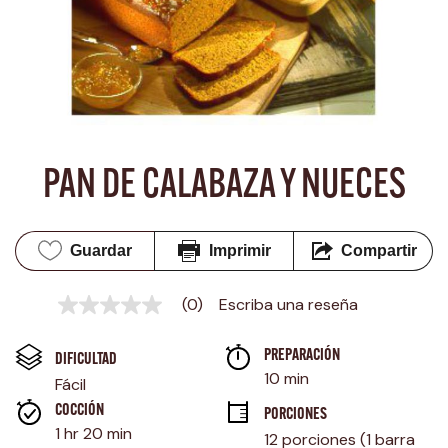
PAN DE CALABAZA Y NUECES
Guardar
Imprimir
Compartir
(0)
Escriba una reseña
Sin
puntuación
Enlace
PREPARACIÓN 
en
DIFICULTAD
la
10 min
Fácil
misma
página.
COCCIÓN 
PORCIONES
1 hr 20 min
12 porciones (1 barra 