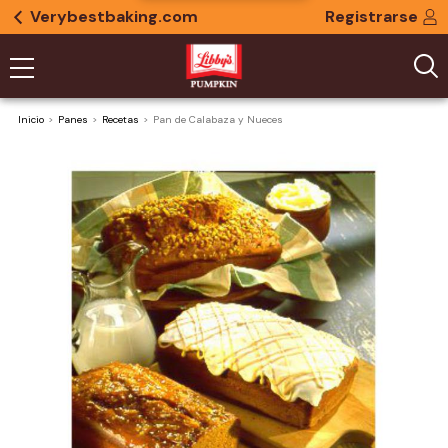
Verybestbaking.com
Registrarse
Inicio
Panes
Recetas
Pan de Calabaza y Nueces