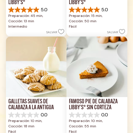
LIBBY'S®
LIBBY'S®
5.0
5.0
5.0
5.0
Preparación: 45 min, 
Preparación: 15 min, 
de
de
Cocción: 13 min
Cocción: 50 min
5
5
Intermedio
Fácil
estrellas.
estrellas.
SALVAR
SALVAR
1
2
reseña
reseñas
GALLETAS SUAVES DE 
FAMOSO PIE DE CALABAZA 
CALABAZA A LA ANTIGUA
LIBBY'S® SIN CORTEZA
0.0
0.0
0.0
0.0
Preparación: 10 min, 
Preparación: 10 min, 
de
de
Cocción: 18 min
Cocción: 55 min
5
5
Fácil
Fácil