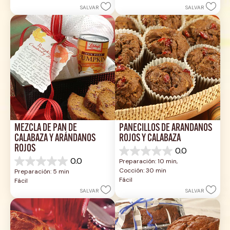
estrellas.
estrellas.
SALVAR
SALVAR
MEZCLA DE PAN DE 
PANECILLOS DE ARÁNDANOS 
CALABAZA Y ARÁNDANOS 
ROJOS Y CALABAZA
ROJOS
0.0
0.0
0.0
Preparación: 10 min, 
de
0.0
Cocción: 30 min
Preparación: 5 min
5
de
Fácil
Fácil
estrellas.
5
SALVAR
SALVAR
estrellas.