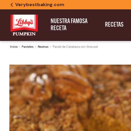
Verybestbaking.com
NUESTRA FAMOSA
RECETAS
RECETA
Inicio
Pasteles
Recetas
Pastel de Calabaza con Streusel