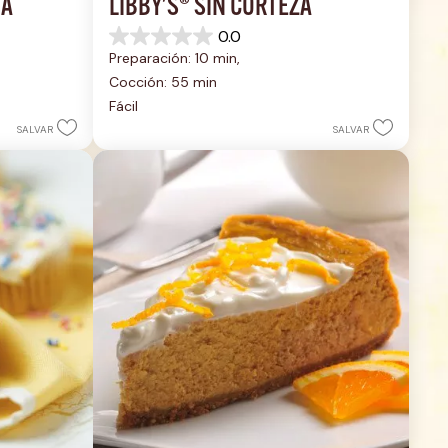
UA
LIBBY'S® SIN CORTEZA
0.0
0.0
Preparación: 10 min, 
de
5
Cocción: 55 min
estrellas.
Fácil
SALVAR
SALVAR