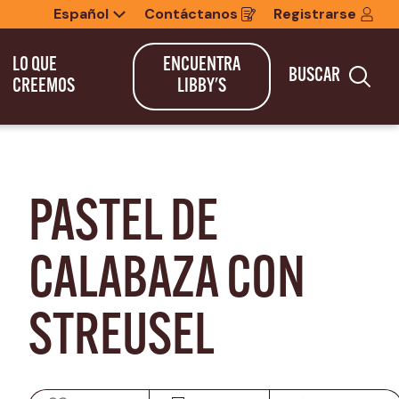
Español
Contáctanos
Registrarse
Opens
in
a
new
LO QUE
ENCUENTRA
BUSCAR
window
Bus
CREEMOS
LIBBY'S
PASTEL DE 
CALABAZA CON 
STREUSEL