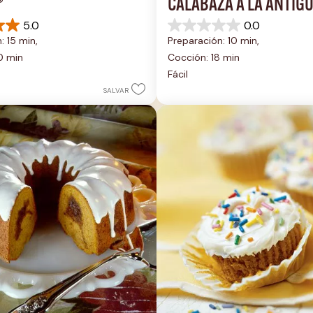
®
CALABAZA A LA ANTIG
5.0
0.0
0.0
: 15 min, 
Preparación: 10 min, 
de
5
0 min
Cocción: 18 min
estrellas.
Fácil
SALVAR