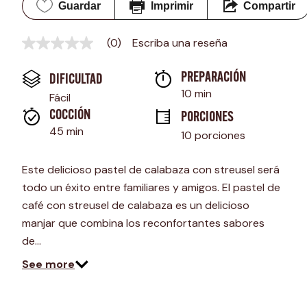
Guardar
Imprimir
Compartir
(0)
Escriba una reseña
Sin
puntuación
Enlace
PREPARACIÓN 
DIFICULTAD
en
la
10 min
Fácil
misma
página.
COCCIÓN 
PORCIONES
45 min
10 porciones
Este delicioso pastel de calabaza con streusel será
todo un éxito entre familiares y amigos. El pastel de
café con streusel de calabaza es un delicioso
manjar que combina los reconfortantes sabores
de…
See more