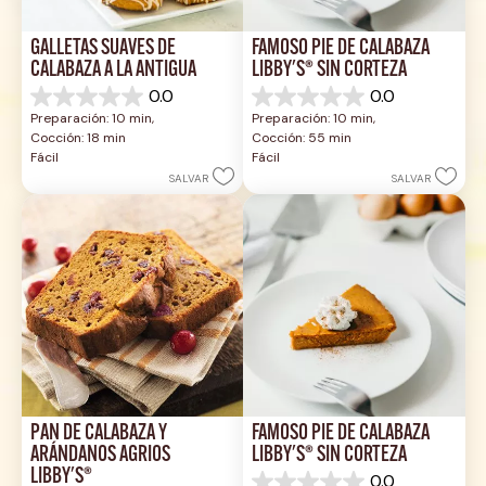
GALLETAS SUAVES DE 
FAMOSO PIE DE CALABAZA 
CALABAZA A LA ANTIGUA
LIBBY'S® SIN CORTEZA
0.0
0.0
0.0
0.0
Preparación: 10 min, 
Preparación: 10 min, 
de
de
Cocción: 18 min
Cocción: 55 min
5
5
Fácil
Fácil
estrellas.
estrellas.
SALVAR
SALVAR
PAN DE CALABAZA Y 
FAMOSO PIE DE CALABAZA 
ARÁNDANOS AGRIOS 
LIBBY'S® SIN CORTEZA
LIBBY'S®
0.0