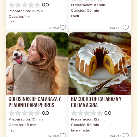
0.0
0.0
Preparación: 10 min, 
de
0.0
Cocción: 55 min
Preparación: 10 min, 
5
de
Fácil
Cocción: 1 hr
estrellas.
5
Fácil
estrellas.
SALVAR
SALVAR
GOLOSINAS DE CALABAZA Y 
BIZCOCHO DE CALABAZA Y 
PLÁTANO PARA PERROS
CREMA AGRIA
0.0
0.0
0.0
0.0
Preparación: 10 min, 
Preparación: 12 min, 
de
de
Cocción: 25 min
Cocción: 55 min
5
5
Fácil
Intermedio
estrellas.
estrellas.
SALVAR
SALVAR