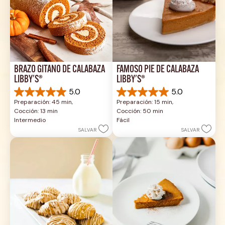
BRAZO GITANO DE CALABAZA 
FAMOSO PIE DE CALABAZA 
LIBBY'S®
LIBBY'S®
5.0
5.0
5.0
5.0
Preparación: 45 min, 
Preparación: 15 min, 
de
de
Cocción: 13 min
Cocción: 50 min
5
5
Intermedio
Fácil
estrellas.
estrellas.
SALVAR
SALVAR
1
2
reseña
reseñas