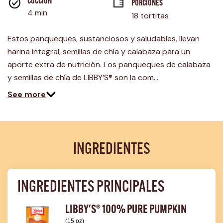
página.
COCCIÓN 
PORCIONES
4 min
18 tortitas
Estos panqueques, sustanciosos y saludables, llevan
harina integral, semillas de chía y calabaza para un
aporte extra de nutrición. Los panqueques de calabaza
y semillas de chía de LIBBY’S® son la com…
See more
INGREDIENTES
INGREDIENTES PRINCIPALES
LIBBY'S® 100% PURE PUMPKIN
(15 oz)