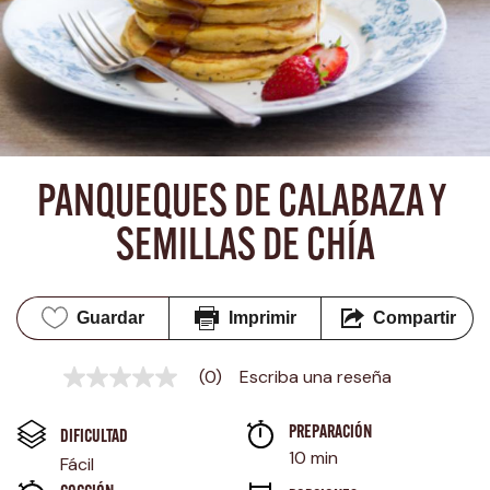
PANQUEQUES DE CALABAZA Y 
SEMILLAS DE CHÍA
Guardar
Imprimir
Compartir
(0)
Escriba una reseña
Sin
puntuación
Enlace
PREPARACIÓN 
en
DIFICULTAD
la
10 min
Fácil
misma