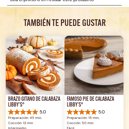
TAMBIÉN TE PUEDE GUSTAR
BRAZO GITANO DE CALABAZA 
FAMOSO PIE DE CALABAZA 
LIBBY'S®
LIBBY'S®
5.0
5.0
5.0
5.0
Preparación: 45 min, 
Preparación: 15 min, 
de
de
Cocción: 13 min
Cocción: 50 min
5
5
Intermedio
Fácil