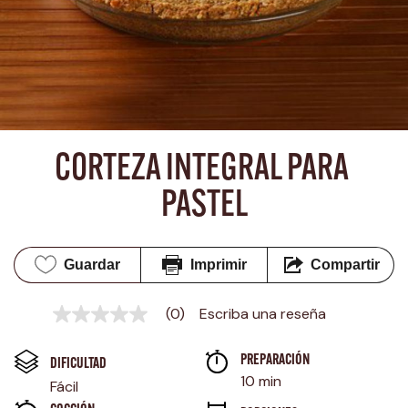
CORTEZA INTEGRAL PARA 
PASTEL
Guardar
Imprimir
Compartir
(0)
Escriba una reseña
Sin
puntuación
Enlace
PREPARACIÓN 
en
DIFICULTAD
la
10 min
Fácil
misma