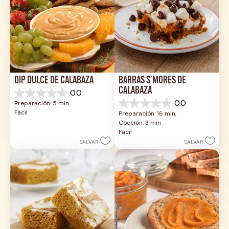
DIP DULCE DE CALABAZA
BARRAS S'MORES DE 
CALABAZA
0.0
0.0
0.0
Preparación: 5 min
de
0.0
Fácil
Preparación: 16 min, 
5
de
Cocción: 3 min
estrellas.
5
Fácil
estrellas.
SALVAR
SALVAR