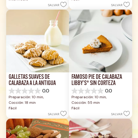
estrellas.
estrellas.
SALVAR
SALVAR
1
2
reseña
reseñas
GALLETAS SUAVES DE 
FAMOSO PIE DE CALABAZA 
CALABAZA A LA ANTIGUA
LIBBY'S® SIN CORTEZA
0.0
0.0
0.0
0.0
Preparación: 10 min, 
Preparación: 10 min, 
de
de
Cocción: 18 min
Cocción: 55 min
5
5
Fácil
Fácil
estrellas.
estrellas.
SALVAR
SALVAR