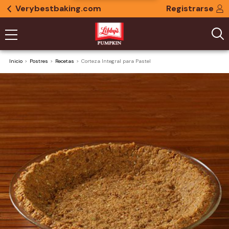
Verybestbaking.com
Registrarse
Inicio
Postres
Recetas
Corteza Integral para Pastel