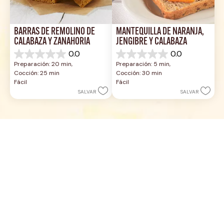
BARRAS DE REMOLINO DE 
MANTEQUILLA DE NARANJA, 
CALABAZA Y ZANAHORIA
JENGIBRE Y CALABAZA
0.0
0.0
0.0
0.0
Preparación: 20 min, 
Preparación: 5 min, 
de
de
Cocción: 25 min
Cocción: 30 min
5
5
Fácil
Fácil
estrellas.
estrellas.
SALVAR
SALVAR