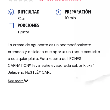
Sin
puntuación
Enlace
DIFICULTAD
PREPARACIÓN 
en
la
10 min
Fácil
misma
PORCIONES
página.
1 pinta
La crema de aguacate es un acompañamiento
cremoso y delicioso que aporta un toque exquisito
a cualquier plato. Esta receta de LECHES
CARNATION® lleva leche evaporada sabor Kickin'
Jalapeño NESTLÉ® CAR…
See more