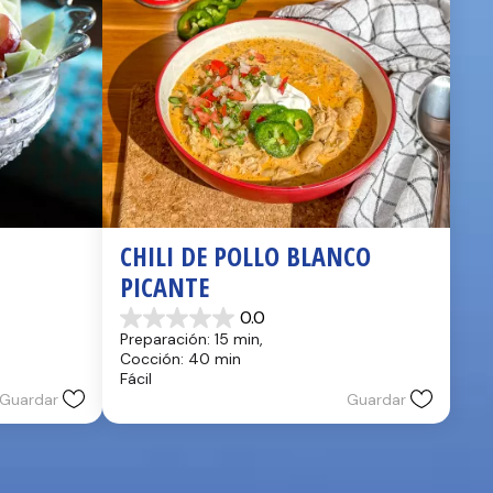
CHILI DE POLLO BLANCO 
PICANTE
0.0
0.0
Preparación: 15 min, 
de
Cocción: 40 min
5
Fácil
estrellas.
Guardar
Guardar