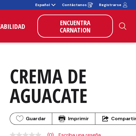
Español
Contáctanos
Registrarse
Opens
in
a
new
ENCUENTRA
window
TABILIDAD
CARNATION
Bus
CREMA DE 
AGUACATE
Guardar
Imprimir
Comparti
(0)
Escriba una reseña