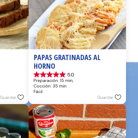
PAPAS GRATINADAS AL 
HORNO
5.0
5.0
Preparación: 15 min, 
de
Cocción: 35 min
5
Fácil
estrellas.
Guardar
Guardar
2
reseñas