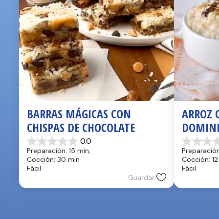
BARRAS MÁGICAS CON 
ARROZ C
CHISPAS DE CHOCOLATE
DOMIN
0.0
0.0
0.0
Preparación: 15 min, 
Preparación
de
de
Cocción: 30 min
Cocción: 12
5
5
Fácil
Fácil
estrellas.
estrellas.
Guardar