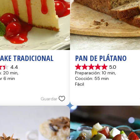
CAKE TRADICIONAL
PAN DE PLÁTANO
4.4
5.0
5.0
: 20 min, 
Preparación: 10 min, 
de
hr 6 min
Cocción: 55 min
5
Fácil
estrellas.
17
reseñas
Guardar