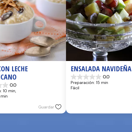
ON LECHE 
ENSALADA NAVIDEÑA
ICANO
0.0
0.0
Preparación: 15 min
0.0
de
Fácil
5
: 10 min, 
estrellas.
 min
Guardar