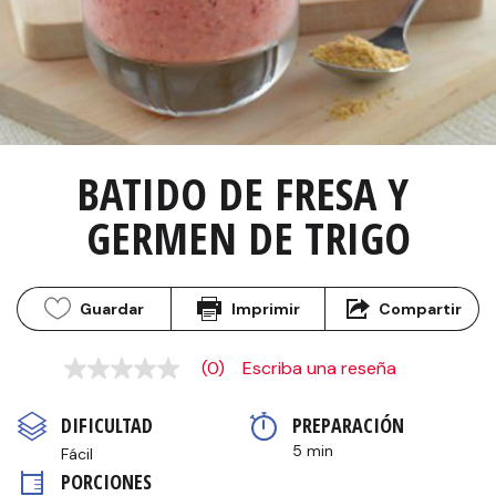
BATIDO DE FRESA Y 
GERMEN DE TRIGO
Guardar
Imprimir
Compartir
(0)
Escriba una reseña
Sin
puntuación
Enlace
DIFICULTAD
PREPARACIÓN 
en
la
5 min
Fácil
misma
PORCIONES
página.