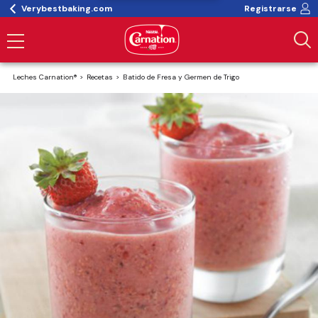
Verybestbaking.com
Registrarse
Leches Carnation®
Recetas
Batido de Fresa y Germen de Trigo