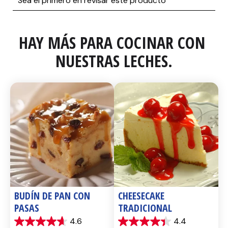
HAY MÁS PARA COCINAR CON 
NUESTRAS LECHES.
BUDÍN DE PAN CON 
CHEESECAKE 
PASAS
TRADICIONAL
4.6
4.4
4.6
4.4