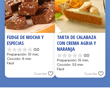
FUDGE DE MOCHA Y 
TARTA DE CALABAZA 
ESPECIAS
CON CREMA AGRIA Y 
NARANJA
0.0
0.0
Preparación: 10 min, 
0.0
de
0.0
Cocción: 6 min
Preparación: 15 min, 
5
de
Fácil
Cocción: 53 min
estrellas.
5
Fácil
estrellas.
Guardar
Guardar