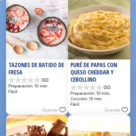
TAZONES DE BATIDO DE 
PURÉ DE PAPAS CON 
FRESA
QUESO CHEDDAR Y 
CEBOLLINO
0.0
0.0
Preparación: 10 min
0.0
de
0.0
Fácil
Preparación: 10 min, 
5
de
Cocción: 15 min
estrellas.
5
Fácil
estrellas.
Guardar
Guardar