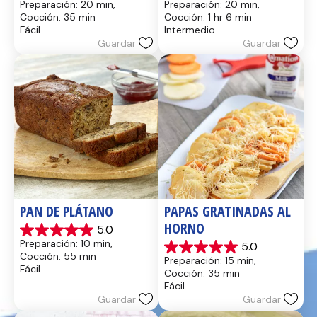
Preparación: 20 min, 
Preparación: 20 min, 
de
de
Cocción: 35 min
Cocción: 1 hr 6 min
5
5
Fácil
Intermedio
estrellas.
estrellas.
Guardar
Guardar
14
8
reseñas
reseñas
PAN DE PLÁTANO
PAPAS GRATINADAS AL 
HORNO
5.0
5.0
Preparación: 10 min, 
5.0
de
5.0
Cocción: 55 min
Preparación: 15 min, 
5
de
Fácil
Cocción: 35 min
estrellas.
5
Fácil
17
estrellas.
Guardar
Guardar
reseñas
2
reseñas