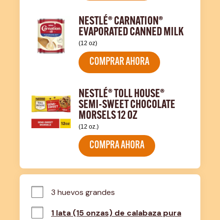
NESTLÉ® CARNATION®
EVAPORATED CANNED MILK
(12 oz)
COMPRAR AHORA
NESTLÉ® TOLL HOUSE®
SEMI-SWEET CHOCOLATE
MORSELS 12 OZ
(12 oz.)
COMPRA AHORA
3 huevos grandes
1 lata (15 onzas) de calabaza pura