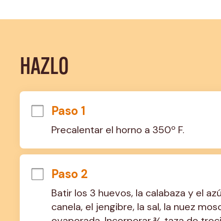
HAZLO
Paso 1
Precalentar el horno a 350º F.
Paso 2
Batir los 3 huevos, la calabaza y el a
canela, el jengibre, la sal, la nuez mos
evaporada. Incorporar ¾ taza de troci