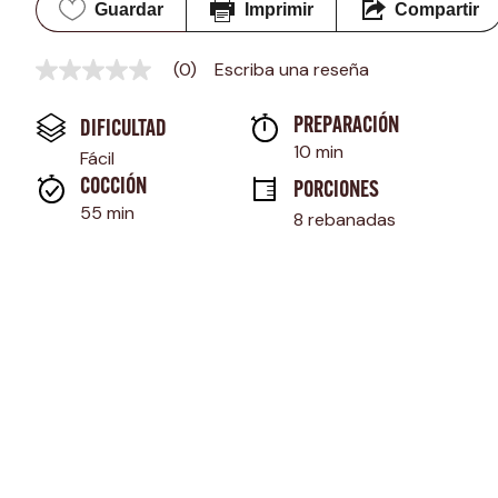
Guardar
Imprimir
Compartir
(0)
Escriba una reseña
Sin
puntuación
Enlace
PREPARACIÓN 
DIFICULTAD
en
la
10 min
Fácil
misma
página.
COCCIÓN 
PORCIONES
55 min
8 rebanadas