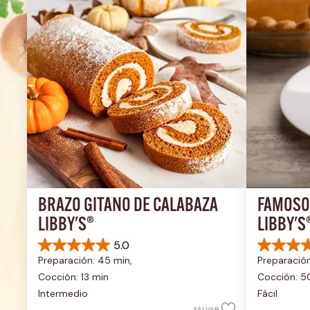
BRAZO GITANO DE CALABAZA 
FAMOSO 
LIBBY'S®
LIBBY'S
5.0
5.0
5.0
Preparación: 45 min, 
Preparación
de
de
5
5
Cocción: 13 min
Cocción: 5
estrellas.
estrellas.
Intermedio
Fácil
1
2
SALVAR