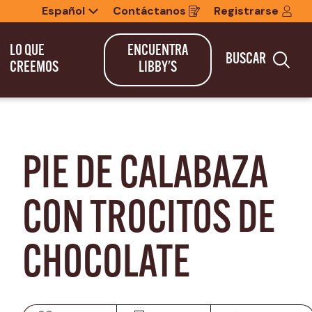
Español
Contáctanos
Registrarse
Opens
in
a
new
LO QUE
ENCUENTRA
BUSCAR
window
Bus
CREEMOS
LIBBY'S
PIE DE CALABAZA 
CON TROCITOS DE 
CHOCOLATE