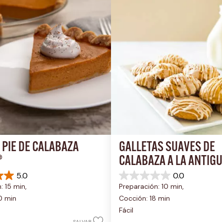
PIE DE CALABAZA 
GALLETAS SUAVES DE 
®
CALABAZA A LA ANTIG
5.0
0.0
0.0
: 15 min, 
Preparación: 10 min, 
de
5
0 min
Cocción: 18 min
estrellas.
Fácil
SALVAR