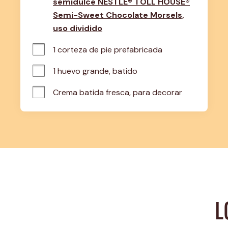
semidulce NESTLÉ® TOLL HOUSE®
Semi-Sweet Chocolate Morsels,
uso dividido
1 corteza de pie prefabricada
1 huevo grande, batido
Crema batida fresca, para decorar
L