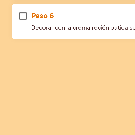
Paso 6
Decorar con la crema recién batida sob