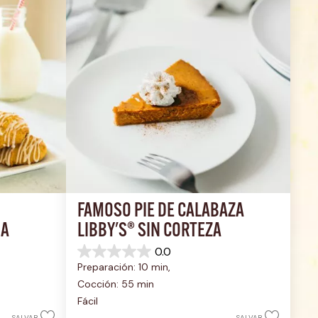
FAMOSO PIE DE CALABAZA 
UA
LIBBY'S® SIN CORTEZA
0.0
0.0
Preparación: 10 min, 
de
5
Cocción: 55 min
estrellas.
Fácil
SALVAR
SALVAR