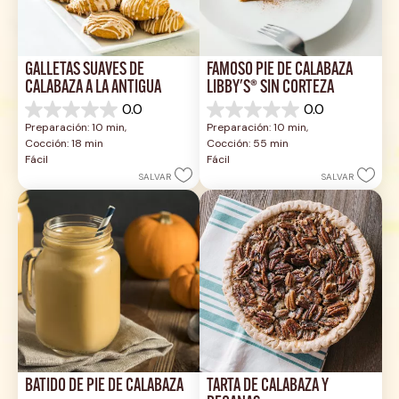
GALLETAS SUAVES DE 
FAMOSO PIE DE CALABAZA 
CALABAZA A LA ANTIGUA
LIBBY'S® SIN CORTEZA
0.0
0.0
0.0
0.0
Preparación: 10 min, 
Preparación: 10 min, 
de
de
Cocción: 18 min
Cocción: 55 min
5
5
Fácil
Fácil
estrellas.
estrellas.
SALVAR
SALVAR
BATIDO DE PIE DE CALABAZA
TARTA DE CALABAZA Y 