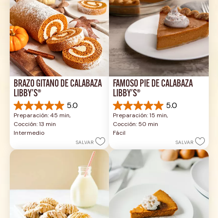
BRAZO GITANO DE CALABAZA 
FAMOSO PIE DE CALABAZA 
LIBBY'S®
LIBBY'S®
5.0
5.0
5.0
5.0
Preparación: 45 min, 
Preparación: 15 min, 
de
de
Cocción: 13 min
Cocción: 50 min
5
5
Intermedio
Fácil
estrellas.
estrellas.
SALVAR
SALVAR
1
2
reseña
reseñas