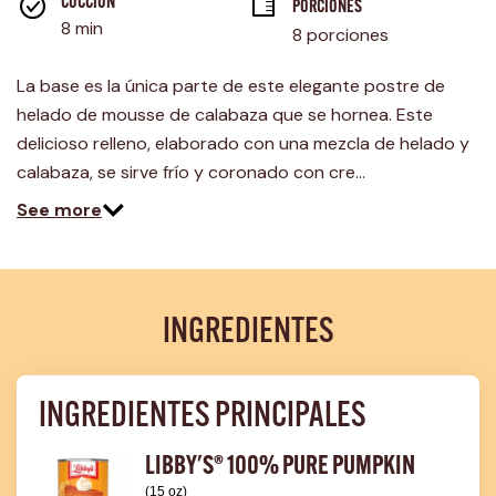
página.
COCCIÓN 
PORCIONES
8 min
8 porciones
La base es la única parte de este elegante postre de
helado de mousse de calabaza que se hornea. Este
delicioso relleno, elaborado con una mezcla de helado y
calabaza, se sirve frío y coronado con cre…
See more
INGREDIENTES
INGREDIENTES PRINCIPALES
LIBBY'S® 100% PURE PUMPKIN
(15 oz)