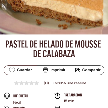
PASTEL DE HELADO DE MOUSSE 
DE CALABAZA
Guardar
Imprimir
Compartir
(0)
Escriba una reseña
Sin
puntuación
Enlace
PREPARACIÓN 
en
DIFICULTAD
la
15 min
Fácil
misma