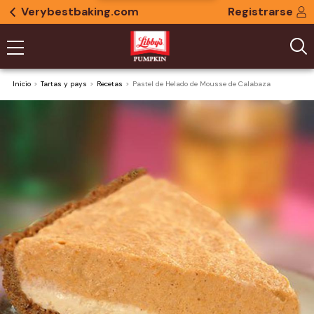
Verybestbaking.com
Registrarse
Inicio
Tartas y pays
Recetas
Pastel de Helado de Mousse de Calabaza