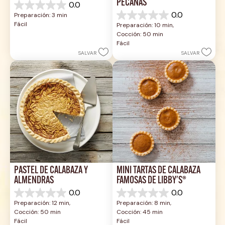
PECANAS
0.0
0.0
0.0
Preparación: 3 min
de
0.0
Fácil
Preparación: 10 min, 
5
de
Cocción: 50 min
estrellas.
5
Fácil
estrellas.
SALVAR
SALVAR
PASTEL DE CALABAZA Y 
MINI TARTAS DE CALABAZA 
ALMENDRAS
FAMOSAS DE LIBBY'S®
0.0
0.0
0.0
0.0
Preparación: 12 min, 
Preparación: 8 min, 
de
de
Cocción: 50 min
Cocción: 45 min
5
5
Fácil
Fácil
estrellas.
estrellas.