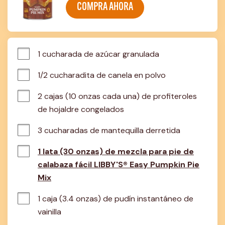
COMPRA AHORA
1 cucharada de azúcar granulada
1/2 cucharadita de canela en polvo
2 cajas (10 onzas cada una) de profiteroles 
de hojaldre congelados
3 cucharadas de mantequilla derretida
1 lata (30 onzas) de mezcla para pie de
calabaza fácil LIBBY'S® Easy Pumpkin Pie
Mix
1 caja (3.4 onzas) de pudín instantáneo de 
vainilla