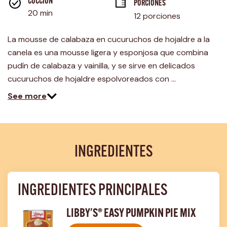
página.
COCCIÓN 
PORCIONES
20 min
12 porciones
La mousse de calabaza en cucuruchos de hojaldre a la
canela es una mousse ligera y esponjosa que combina
pudín de calabaza y vainilla, y se sirve en delicados
cucuruchos de hojaldre espolvoreados con …
See more
INGREDIENTES
INGREDIENTES PRINCIPALES
LIBBY'S® EASY PUMPKIN PIE MIX