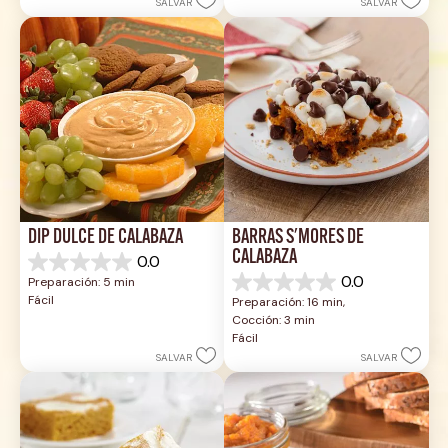
SALVAR
SALVAR
DIP DULCE DE CALABAZA
BARRAS S'MORES DE 
CALABAZA
0.0
0.0
0.0
Preparación: 5 min
de
0.0
Fácil
Preparación: 16 min, 
5
de
Cocción: 3 min
estrellas.
5
Fácil
estrellas.
SALVAR
SALVAR