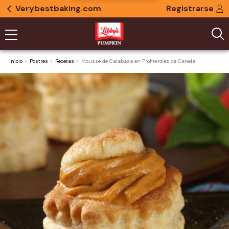
Verybestbaking.com
Registrarse
Inicio
Postres
Recetas
Mousse de Calabaza en Profiteroles de Canela