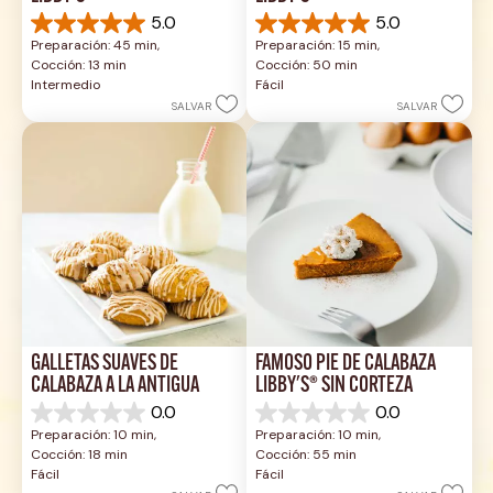
5.0
5.0
5.0
5.0
Preparación: 45 min, 
Preparación: 15 min, 
de
de
Cocción: 13 min
Cocción: 50 min
5
5
Intermedio
Fácil
estrellas.
estrellas.
SALVAR
SALVAR
1
2
reseña
reseñas
GALLETAS SUAVES DE 
FAMOSO PIE DE CALABAZA 
CALABAZA A LA ANTIGUA
LIBBY'S® SIN CORTEZA
0.0
0.0
0.0
0.0
Preparación: 10 min, 
Preparación: 10 min, 
de
de
Cocción: 18 min
Cocción: 55 min
5
5
Fácil
Fácil
estrellas.
estrellas.