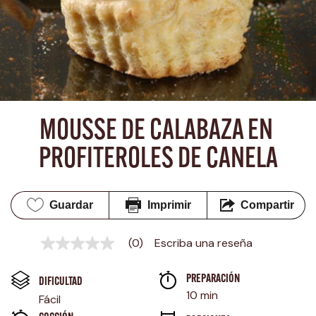
MOUSSE DE CALABAZA EN 
PROFITEROLES DE CANELA
Guardar
Imprimir
Compartir
(0)
Escriba una reseña
Sin
puntuación
Enlace
PREPARACIÓN 
en
DIFICULTAD
la
10 min
Fácil
misma