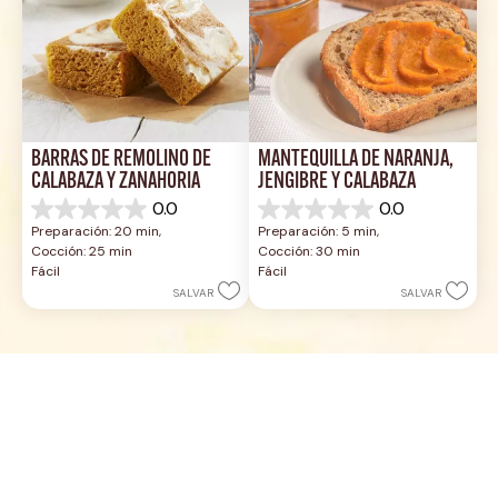
BARRAS DE REMOLINO DE 
MANTEQUILLA DE NARANJA, 
CALABAZA Y ZANAHORIA
JENGIBRE Y CALABAZA
0.0
0.0
0.0
0.0
Preparación: 20 min, 
Preparación: 5 min, 
de
de
Cocción: 25 min
Cocción: 30 min
5
5
Fácil
Fácil
estrellas.
estrellas.
SALVAR
SALVAR