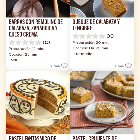
BARRAS CON REMOLINO DE 
QUEQUE DE CALABAZA Y 
CALABAZA, ZANAHORIA Y 
JENGIBRE
QUESO CREMA
0.0
0.0
0.0
Preparación: 20 min, 
de
0.0
Cocción: 1 hr 20 min
Preparación: 12 min, 
5
de
Intermedio
Cocción: 25 min
estrellas.
5
Fácil
estrellas.
SALVAR
SALVAR
PASTEL FANTASMICO DE 
PASTEL CRUJIENTE DE 