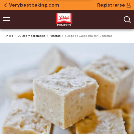
Verybestbaking.com
Registrarse
Inicio
Dulces y caramelos
Recetas
Fudge de Calabaza con Especias