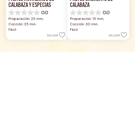
CALABAZA Y ESPECIAS
CALABAZA
0.0
0.0
0.0
0.0
Preparación: 25 min, 
Preparación: 15 min, 
de
de
Cocción: 35 min
Cocción: 30 min
5
5
Fácil
Fácil
estrellas.
estrellas.
SALVAR
SALVAR