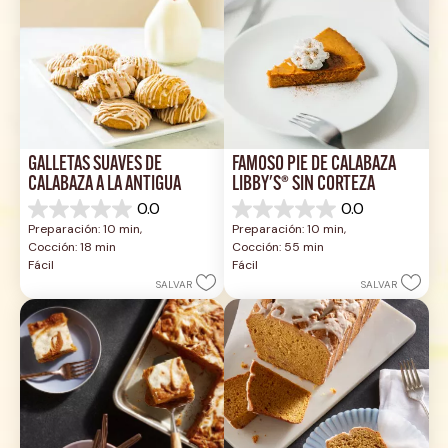
GALLETAS SUAVES DE 
FAMOSO PIE DE CALABAZA 
CALABAZA A LA ANTIGUA
LIBBY'S® SIN CORTEZA
0.0
0.0
0.0
0.0
Preparación: 10 min, 
Preparación: 10 min, 
de
de
Cocción: 18 min
Cocción: 55 min
5
5
Fácil
Fácil
estrellas.
estrellas.
SALVAR
SALVAR