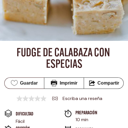
FUDGE DE CALABAZA CON 
ESPECIAS
Guardar
Imprimir
Compartir
(0)
Escriba una reseña
Sin
puntuación
Enlace
PREPARACIÓN 
en
DIFICULTAD
la
10 min
Fácil
misma