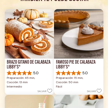
BRAZO GITANO DE CALABAZA 
FAMOSO PIE DE CALABAZA 
LIBBY'S®
LIBBY'S®
5.0
5.0
5.0
5.0
Preparación: 45 min, 
Preparación: 15 min, 
de
de
Cocción: 13 min
Cocción: 50 min
5
5
Intermedio
Fácil
estrellas.
estrellas.
SALVAR
SALVAR
1
2
reseña
reseñas