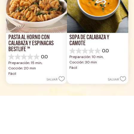
PASTA AL HORNO CON 
SOPA DE CALABAZA Y 
CALABAZA Y ESPINACAS 
CAMOTE
BESTLIFE ™
0.0
0.0
0.0
Preparación: 10 min, 
de
0.0
Cocción: 30 min
Preparación: 15 min, 
5
de
Fácil
Cocción: 20 min
estrellas.
5
Fácil
estrellas.
SALVAR
SALVAR