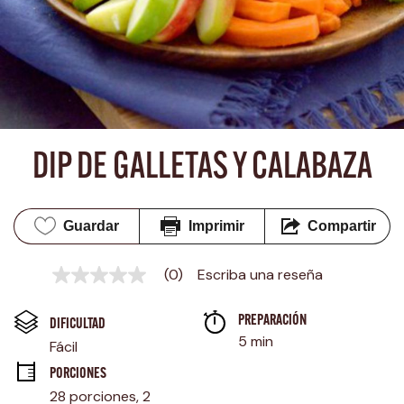
DIP DE GALLETAS Y CALABAZA
Guardar
Imprimir
Compartir
(0)
Escriba una reseña
Sin
puntuación
Enlace
PREPARACIÓN 
en
DIFICULTAD
la
5 min
Fácil
misma
página.
PORCIONES
28 porciones, 2 