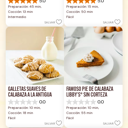
5.0
5.0
5.0
5.0
Preparación: 45 min, 
Preparación: 15 min, 
de
de
Cocción: 13 min
Cocción: 50 min
5
5
Intermedio
Fácil
estrellas.
estrellas.
SALVAR
SALVAR
1
2
reseña
reseñas
GALLETAS SUAVES DE 
FAMOSO PIE DE CALABAZA 
CALABAZA A LA ANTIGUA
LIBBY'S® SIN CORTEZA
0.0
0.0
0.0
0.0
Preparación: 10 min, 
Preparación: 10 min, 
de
de
Cocción: 18 min
Cocción: 55 min
5
5
Fácil
Fácil
estrellas.
estrellas.
SALVAR
SALVAR