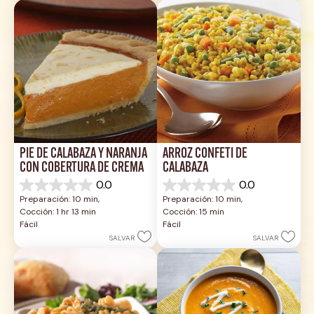
PIE DE CALABAZA Y NARANJA 
ARROZ CONFETI DE 
CON COBERTURA DE CREMA
CALABAZA
0.0
0.0
0.0
0.0
Preparación: 10 min, 
Preparación: 10 min, 
de
de
Cocción: 1 hr 13 min
Cocción: 15 min
5
5
Fácil
Fácil
estrellas.
estrellas.
SALVAR
SALVAR