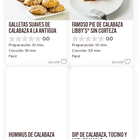
GALLETAS SUAVES DE 
FAMOSO PIE DE CALABAZA 
CALABAZA A LA ANTIGUA
LIBBY'S® SIN CORTEZA
0.0
0.0
0.0
0.0
Preparación: 10 min, 
Preparación: 10 min, 
de
de
Cocción: 18 min
Cocción: 55 min
5
5
Fácil
Fácil
estrellas.
estrellas.
SALVAR
SALVAR
HUMMUS DE CALABAZA
DIP DE CALABAZA, TOCINO Y 