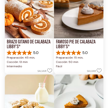
BRAZO GITANO DE CALABAZA 
FAMOSO PIE DE CALABAZA 
LIBBY'S®
LIBBY'S®
5.0
5.0
5.0
5.0
Preparación: 45 min, 
Preparación: 15 min, 
de
de
Cocción: 13 min
Cocción: 50 min
5
5
Intermedio
Fácil
estrellas.
estrellas.
SALVAR
SALVAR
1
2
reseña
reseñas