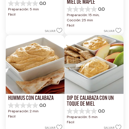
MIEL DE MAPLE
0.0
0.0
0.0
Preparación: 5 min
de
0.0
Fácil
Preparación: 15 min, 
5
de
Cocción: 25 min
estrellas.
5
Fácil
estrellas.
SALVAR
SALVAR
HUMMUS CON CALABAZA
DIP DE CALABAZA CON UN 
TOQUE DE MIEL
0.0
0.0
0.0
Preparación: 2 min
de
0.0
Fácil
Preparación: 5 min
5
de
Fácil
estrellas.
5
SALVAR
SALVAR