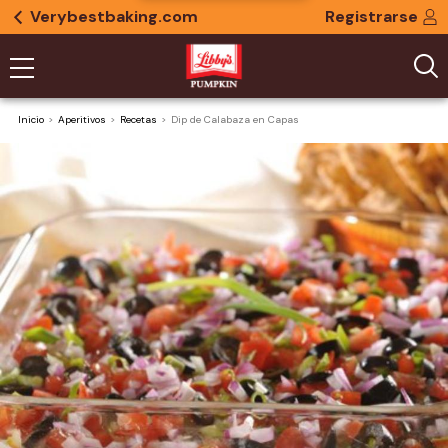
Verybestbaking.com
Registrarse
Inicio
Aperitivos
Recetas
Dip de Calabaza en Capas