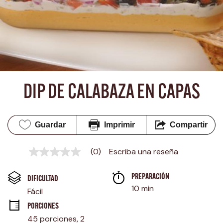
DIP DE CALABAZA EN CAPAS
Guardar
Imprimir
Compartir
(0)
Escriba una reseña
Sin
puntuación
Enlace
PREPARACIÓN 
en
DIFICULTAD
la
10 min
Fácil
misma
página.
PORCIONES
45 porciones, 2 