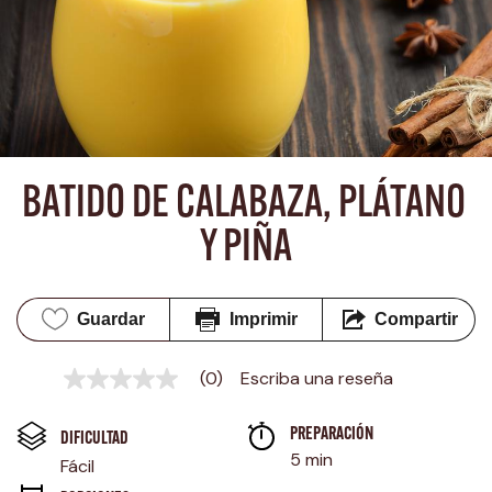
BATIDO DE CALABAZA, PLÁTANO 
Y PIÑA
Guardar
Imprimir
Compartir
(0)
Escriba una reseña
Sin
puntuación
Enlace
PREPARACIÓN 
en
DIFICULTAD
la
5 min
Fácil
misma