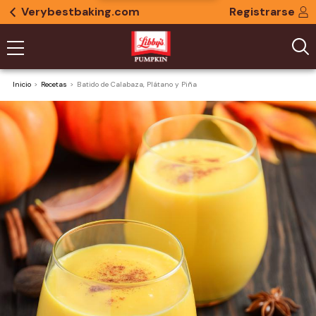
Verybestbaking.com
Registrarse
Inicio
Recetas
Batido de Calabaza, Plátano y Piña