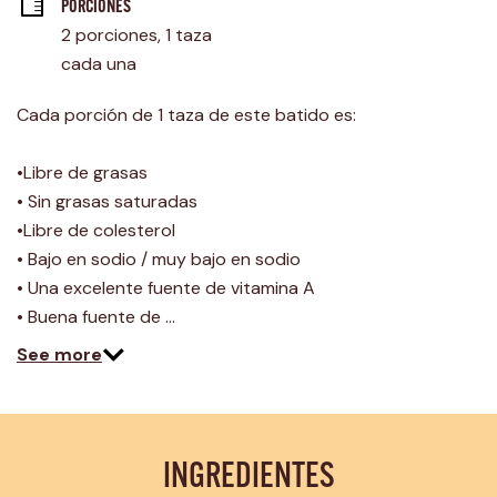
página.
PORCIONES
2 porciones, 1 taza 
cada una
Cada porción de 1 taza de este batido es:
•Libre de grasas
• Sin grasas saturadas
•Libre de colesterol
• Bajo en sodio / muy bajo en sodio
• Una excelente fuente de vitamina A
• Buena fuente de …
See more
INGREDIENTES