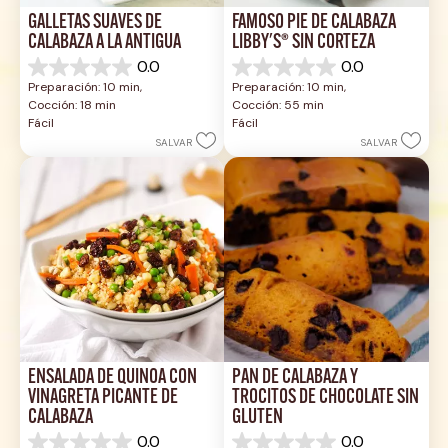
GALLETAS SUAVES DE 
FAMOSO PIE DE CALABAZA 
CALABAZA A LA ANTIGUA
LIBBY'S® SIN CORTEZA
0.0
0.0
0.0
0.0
Preparación: 10 min, 
Preparación: 10 min, 
de
de
Cocción: 18 min
Cocción: 55 min
5
5
Fácil
Fácil
estrellas.
estrellas.
SALVAR
SALVAR
ENSALADA DE QUINOA CON 
PAN DE CALABAZA Y 
VINAGRETA PICANTE DE 
TROCITOS DE CHOCOLATE SIN 
CALABAZA
GLUTEN
0.0
0.0