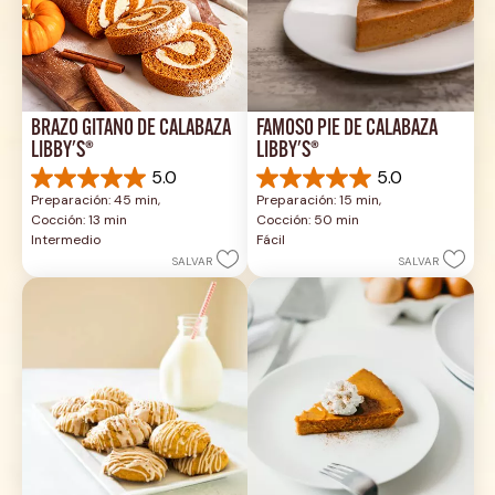
BRAZO GITANO DE CALABAZA 
FAMOSO PIE DE CALABAZA 
LIBBY'S®
LIBBY'S®
5.0
5.0
5.0
5.0
Preparación: 45 min, 
Preparación: 15 min, 
de
de
Cocción: 13 min
Cocción: 50 min
5
5
Intermedio
Fácil
estrellas.
estrellas.
SALVAR
SALVAR
1
2
reseña
reseñas