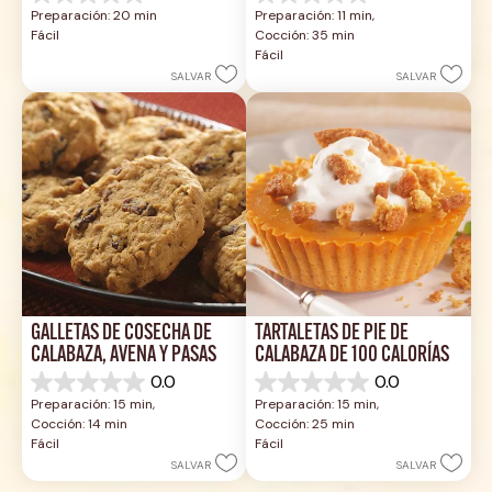
0.0
0.0
Preparación: 20 min
Preparación: 11 min, 
de
de
Fácil
Cocción: 35 min
5
5
Fácil
estrellas.
estrellas.
SALVAR
SALVAR
GALLETAS DE COSECHA DE 
TARTALETAS DE PIE DE 
CALABAZA, AVENA Y PASAS
CALABAZA DE 100 CALORÍAS
0.0
0.0
0.0
0.0
Preparación: 15 min, 
Preparación: 15 min, 
de
de
Cocción: 14 min
Cocción: 25 min
5
5
Fácil
Fácil
estrellas.
estrellas.
SALVAR
SALVAR