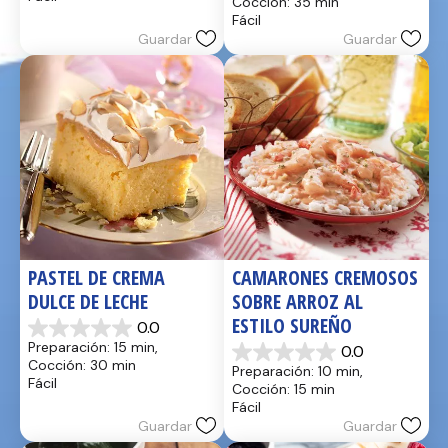
Cocción: 35 min
estrellas.
5
Fácil
17
estrellas.
Guardar
Guardar
reseñas
2
reseñas
PASTEL DE CREMA 
CAMARONES CREMOSOS 
DULCE DE LECHE
SOBRE ARROZ AL 
ESTILO SUREÑO
0.0
0.0
Preparación: 15 min, 
0.0
de
0.0
Cocción: 30 min
Preparación: 10 min, 
5
de
Fácil
Cocción: 15 min
estrellas.
5
Fácil
estrellas.
Guardar
Guardar