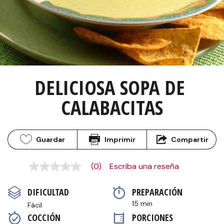
DELICIOSA SOPA DE 
CALABACITAS
Guardar
Imprimir
Compartir
(0)
Escriba una reseña
Sin
puntuación
Enlace
DIFICULTAD
PREPARACIÓN 
en
la
15 min
Fácil
misma
COCCIÓN 
PORCIONES
página.