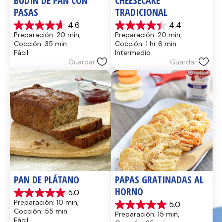
BUDÍN DE PAN CON 
CHEESECAKE 
PASAS
TRADICIONAL
4.6
4.4
4.6
4.4
Preparación: 20 min, 
Preparación: 20 min, 
de
de
Cocción: 35 min
Cocción: 1 hr 6 min
5
5
Fácil
Intermedio
estrellas.
estrellas.
Guardar
Guardar
14
8
reseñas
reseñas
PAN DE PLÁTANO
PAPAS GRATINADAS AL 
HORNO
5.0
5.0
Preparación: 10 min, 
5.0
de
5.0
Cocción: 55 min
Preparación: 15 min, 
5
de
Fácil