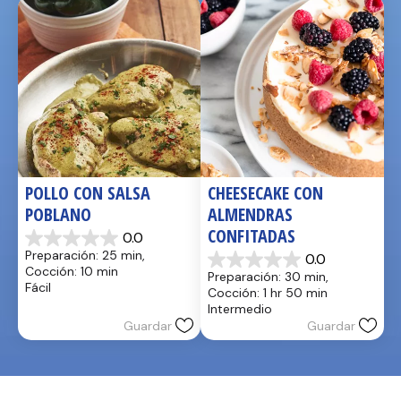
POLLO CON SALSA 
CHEESECAKE CON 
POBLANO
ALMENDRAS 
CONFITADAS
0.0
0.0
Preparación: 25 min, 
0.0
de
0.0
Cocción: 10 min
Preparación: 30 min, 
5
de
Fácil
Cocción: 1 hr 50 min
estrellas.
5
Intermedio
estrellas.
Guardar
Guardar