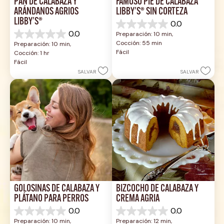
PAN DE CALABAZA Y 
FAMOSO PIE DE CALABAZA 
ARÁNDANOS AGRIOS 
LIBBY'S® SIN CORTEZA
LIBBY'S®
0.0
0.0
0.0
Preparación: 10 min, 
de
0.0
Cocción: 55 min
Preparación: 10 min, 
5
de
Fácil
Cocción: 1 hr
estrellas.
5
Fácil
estrellas.
SALVAR
SALVAR
GOLOSINAS DE CALABAZA Y 
BIZCOCHO DE CALABAZA Y 
PLÁTANO PARA PERROS
CREMA AGRIA
0.0
0.0
0.0
0.0
Preparación: 10 min, 
Preparación: 12 min, 