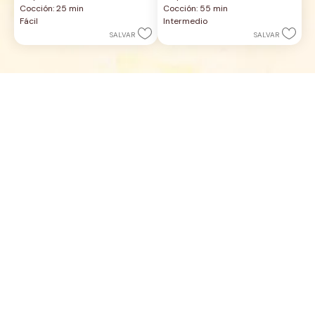
de
de
Cocción: 25 min
Cocción: 55 min
5
5
Fácil
Intermedio
estrellas.
estrellas.
SALVAR
SALVAR