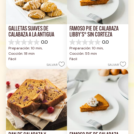
GALLETAS SUAVES DE 
FAMOSO PIE DE CALABAZA 
CALABAZA A LA ANTIGUA
LIBBY'S® SIN CORTEZA
0.0
0.0
0.0
0.0
Preparación: 10 min, 
Preparación: 10 min, 
de
de
Cocción: 18 min
Cocción: 55 min
5
5
Fácil
Fácil
estrellas.
estrellas.
SALVAR
SALVAR