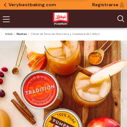
Verybestbaking.com
Registrarse
Inicio
Recetas
Cóctel de Tarta de Manzana y Calabaza de Libby's