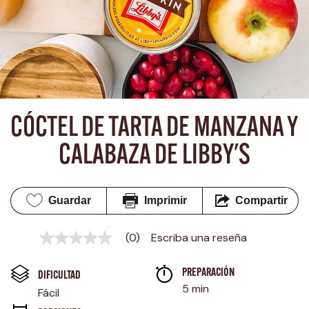
CÓCTEL DE TARTA DE MANZANA Y 
CALABAZA DE LIBBY'S
Guardar
Imprimir
Compartir
(0)
Escriba una reseña
Sin
puntuación
Enlace
PREPARACIÓN 
en
DIFICULTAD
la
5 min
Fácil
misma