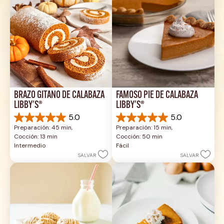
BRAZO GITANO DE CALABAZA 
FAMOSO PIE DE CALABAZA 
LIBBY'S®
LIBBY'S®
5.0
5.0
5.0
5.0
Preparación: 45 min, 
Preparación: 15 min, 
de
de
Cocción: 13 min
Cocción: 50 min
5
5
Intermedio
Fácil
estrellas.
estrellas.
SALVAR
SALVAR
1
2
reseña
reseñas