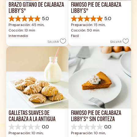
BRAZO GITANO DE CALABAZA 
FAMOSO PIE DE CALABAZA 
LIBBY'S®
LIBBY'S®
5.0
5.0
5.0
5.0
Preparación: 45 min, 
Preparación: 15 min, 
de
de
Cocción: 13 min
Cocción: 50 min
5
5
Intermedio
Fácil
estrellas.
estrellas.
SALVAR
SALVAR
1
2
reseña
reseñas
GALLETAS SUAVES DE 
FAMOSO PIE DE CALABAZA 
CALABAZA A LA ANTIGUA
LIBBY'S® SIN CORTEZA
0.0
0.0
0.0
0.0
Preparación: 10 min, 
Preparación: 10 min, 
de
de