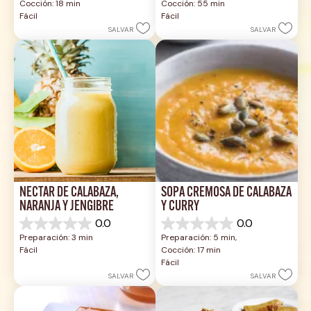
Cocción: 18 min
Cocción: 55 min
5
5
Fácil
Fácil
estrellas.
estrellas.
SALVAR
SALVAR
NÉCTAR DE CALABAZA, 
SOPA CREMOSA DE CALABAZA 
NARANJA Y JENGIBRE
Y CURRY
0.0
0.0
0.0
0.0
Preparación: 3 min
Preparación: 5 min, 
de
de
Fácil
Cocción: 17 min
5
5
Fácil
estrellas.
estrellas.
SALVAR
SALVAR