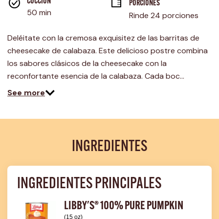
página.
COCCIÓN 
PORCIONES
50 min
Rinde 24 porciones
Deléitate con la cremosa exquisitez de las barritas de
cheesecake de calabaza. Este delicioso postre combina
los sabores clásicos de la cheesecake con la
reconfortante esencia de la calabaza. Cada boc…
See more
INGREDIENTES
INGREDIENTES PRINCIPALES
LIBBY'S® 100% PURE PUMPKIN
(15 oz)