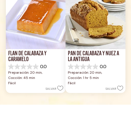
FLAN DE CALABAZA Y 
PAN DE CALABAZA Y NUEZ A 
CARAMELO
LA ANTIGUA
0.0
0.0
0.0
0.0
Preparación: 20 min, 
Preparación: 20 min, 
de
de
Cocción: 45 min
Cocción: 1 hr 5 min
5
5
Fácil
Fácil
estrellas.
estrellas.
SALVAR
SALVAR