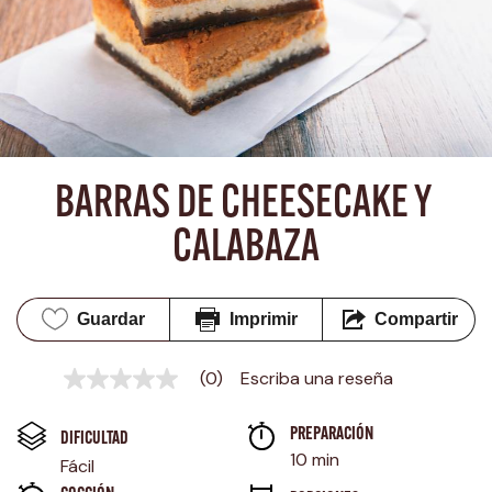
BARRAS DE CHEESECAKE Y 
CALABAZA
Guardar
Imprimir
Compartir
(0)
Escriba una reseña
Sin
puntuación
Enlace
PREPARACIÓN 
en
DIFICULTAD
la
10 min
Fácil
misma