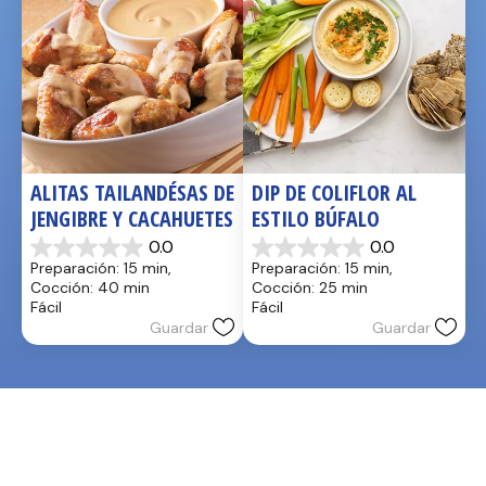
ALITAS TAILANDÉSAS DE 
DIP DE COLIFLOR AL 
JENGIBRE Y CACAHUETES
ESTILO BÚFALO
0.0
0.0
0.0
0.0
Preparación: 15 min, 
Preparación: 15 min, 
de
de
Cocción: 40 min
Cocción: 25 min
5
5
Fácil
Fácil
estrellas.
estrellas.
Guardar
Guardar