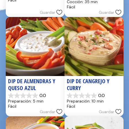
Fácil
Cocción: 35 min
estrellas.
5
Fácil
17
estrellas.
Guardar
Guardar
reseñas
2
reseñas
DIP DE ALMENDRAS Y 
DIP DE CANGREJO Y 
QUESO AZUL
CURRY
0.0
0.0
0.0
0.0
Preparación: 5 min
Preparación: 10 min
de
de
Fácil
Fácil
5
5
Guardar
Guardar
estrellas.
estrellas.