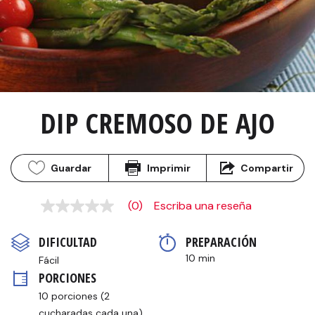
DIP CREMOSO DE AJO
Guardar
Imprimir
Compartir
(0)
Escriba una reseña
Sin
puntuación
Enlace
DIFICULTAD
PREPARACIÓN 
en
la
10 min
Fácil
misma
PORCIONES
página.
10 porciones (2 
cucharadas cada una)