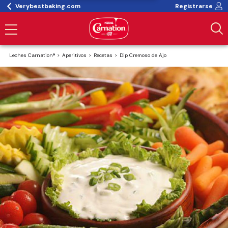
Verybestbaking.com
Registrarse
Leches Carnation®
Aperitivos
Recetas
Dip Cremoso de Ajo