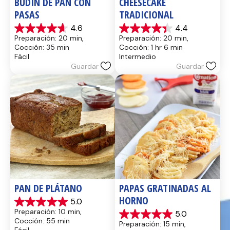
BUDÍN DE PAN CON 
CHEESECAKE 
PASAS
TRADICIONAL
4.6
4.4
4.6
4.4
Preparación: 20 min, 
Preparación: 20 min, 
de
de
Cocción: 35 min
Cocción: 1 hr 6 min
5
5
Fácil
Intermedio
estrellas.
estrellas.
Guardar
Guardar
14
8
reseñas
reseñas
PAN DE PLÁTANO
PAPAS GRATINADAS AL 
HORNO
5.0
5.0
Preparación: 10 min, 
5.0
de
5.0
Cocción: 55 min
Preparación: 15 min, 
5
de