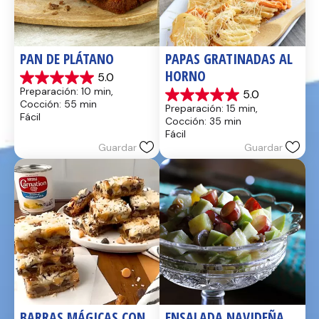
PAN DE PLÁTANO
PAPAS GRATINADAS AL 
HORNO
5.0
5.0
Preparación: 10 min, 
5.0
de
5.0
Cocción: 55 min
Preparación: 15 min, 
5
de
Fácil
Cocción: 35 min
estrellas.
5
Fácil
17
estrellas.
Guardar
Guardar
reseñas
2
reseñas
BARRAS MÁGICAS CON 
ENSALADA NAVIDEÑA