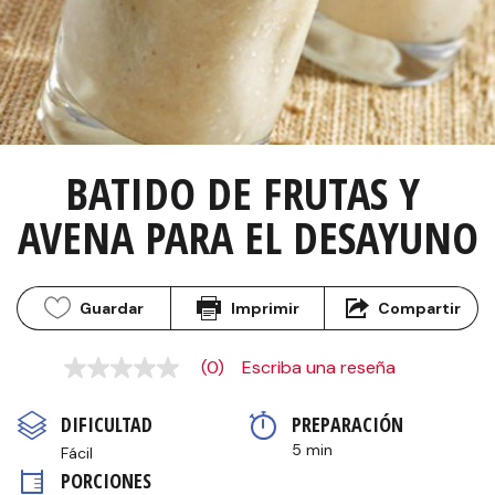
BATIDO DE FRUTAS Y 
AVENA PARA EL DESAYUNO
Guardar
Imprimir
Compartir
(0)
Escriba una reseña
Sin
puntuación
Enlace
DIFICULTAD
PREPARACIÓN 
en
la
5 min
Fácil
misma
PORCIONES
página.