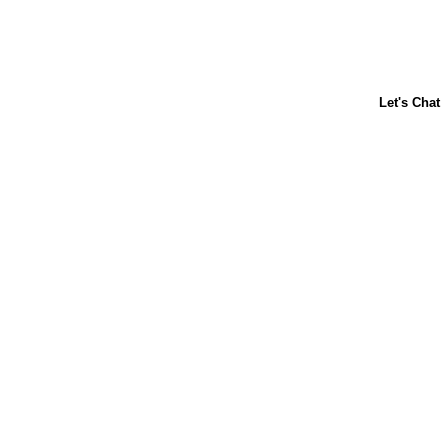
ACERCA DE NOSOTROS
CONTÁCTANOS
PREGUNTAS FRECUENTES
LIBBY'S
TOLL HOUSE