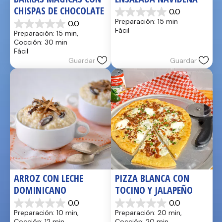
CHISPAS DE CHOCOLATE
0.0
0.0
Preparación: 15 min
0.0
de
0.0
Fácil
Preparación: 15 min, 
5
de
Cocción: 30 min
estrellas.
5
Fácil
estrellas.
Guardar
Guardar
ARROZ CON LECHE 
PIZZA BLANCA CON 
DOMINICANO
TOCINO Y JALAPEÑO
0.0
0.0
0.0
0.0
Preparación: 10 min, 
Preparación: 20 min, 
de
de
Cocción: 12 min
Cocción: 20 min