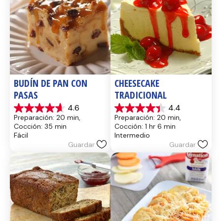
BUDÍN DE PAN CON 
CHEESECAKE 
PASAS
TRADICIONAL
4.6
4.4
4.6
4.4
Preparación: 20 min, 
Preparación: 20 min, 
de
de
Cocción: 35 min
Cocción: 1 hr 6 min
5
5
Fácil
Intermedio
estrellas.
estrellas.
Guardar
Guardar
14
8
reseñas
reseñas