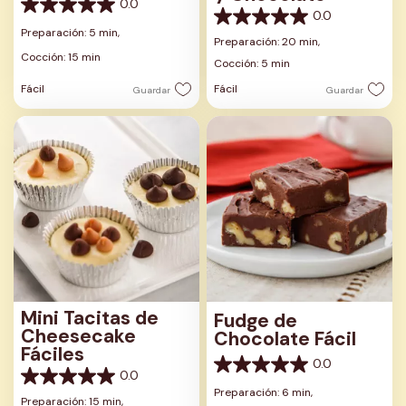
0.0
0.0
0.0
0.0
de
Preparación: 5 min,
de
Preparación: 20 min,
5
5
Cocción: 15 min
estrellas.
Cocción: 5 min
estrellas.
Fácil
Fácil
Guardar
Guardar
Mini Tacitas de
Fudge de
Cheesecake
Chocolate Fácil
Fáciles
0.0
0.0
0.0
0.0
de
Preparación: 6 min,
de
Preparación: 15 min,
5