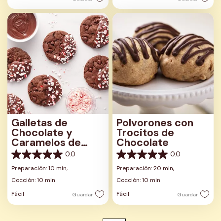
Galletas de
Polvorones con
Chocolate y
Trocitos de
Caramelos de
Chocolate
Menta
0.0
0.0
0.0
0.0
de
de
Preparación: 10 min,
Preparación: 20 min,
5
5
Cocción: 10 min
Cocción: 10 min
estrellas.
estrellas.
Fácil
Fácil
Guardar
Guardar