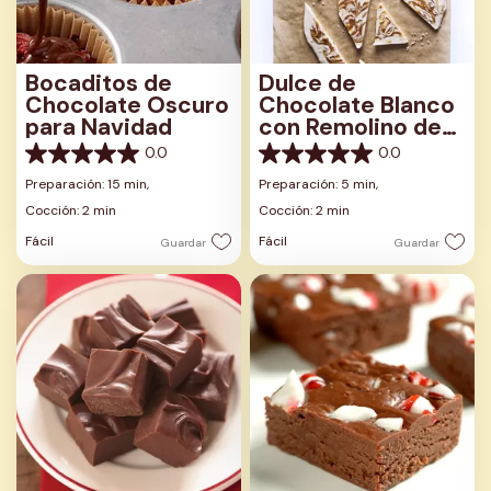
Bocaditos de
Dulce de
Chocolate Oscuro
Chocolate Blanco
para Navidad
con Remolino de
Naranja y
0.0
0.0
0.0
0.0
Caramelo
de
de
Preparación: 15 min,
Preparación: 5 min,
5
5
Cocción: 2 min
Cocción: 2 min
estrellas.
estrellas.
Fácil
Fácil
Guardar
Guardar