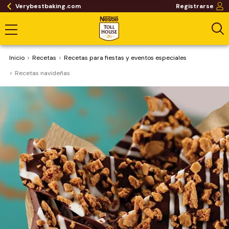
Verybestbaking.com
Registrarse
Inicio
Recetas
Recetas para fiestas y eventos especiales
Recetas navideñas