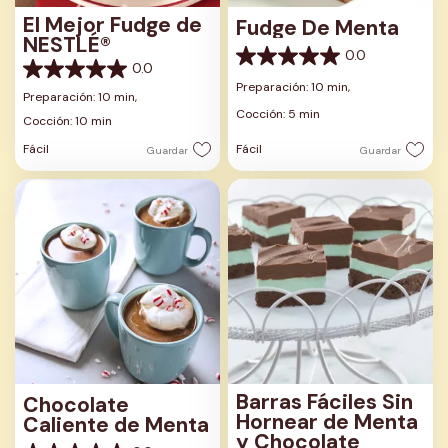
El Mejor Fudge de
Fudge De Menta
NESTLÉ®
0.0
0.0
0.0
0.0
de
Preparación: 10 min,
de
Preparación: 10 min,
5
5
Cocción: 5 min
estrellas.
Cocción: 10 min
estrellas.
Fácil
Fácil
Guardar
Guardar
Barras Fáciles Sin
Chocolate
Hornear de Menta
Caliente de Menta
y Chocolate