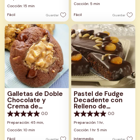
5
Cocción: 5 min
estrellas.
Cocción: 15 min
estrellas.
Fácil
Fácil
Guardar
Guardar
Galletas de Doble
Pastel de Fudge
Chocolate y
Decadente con
Crema de
Relleno de
Cacahuate
Albaricoque,
0.0
0.0
0.0
0.0
Borbón y
de
de
Preparación: 45 min,
Preparación: 1 hr,
Glaseado de
5
5
Chocolate
Cocción: 10 min
Cocción: 1 hr 5 min
estrellas.
estrellas.
Fácil
Intermedio
Guardar
Guardar