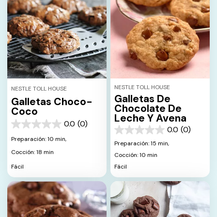
NESTLE TOLL HOUSE
NESTLE TOLL HOUSE
Galletas De
Galletas Choco-
Chocolate De
Coco
Leche Y Avena
0.0
(0)
0.0
0.0
(0)
0.0
de
Preparación: 10 min,
de
Preparación: 15 min,
5
5
Cocción: 18 min
estrellas.
Cocción: 10 min
estrellas.
Fácil
Fácil