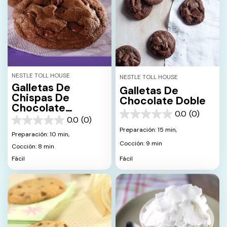
NESTLE TOLL HOUSE
NESTLE TOLL HOUSE
Galletas De
Galletas De
Chispas De
Chocolate Doble
Chocolate
0.0
(0)
Ensueño
0.0
0.0
(0)
0.0
de
Preparación: 15 min,
de
Preparación: 10 min,
5
5
Cocción: 9 min
estrellas.
Cocción: 8 min
estrellas.
Fácil
Fácil