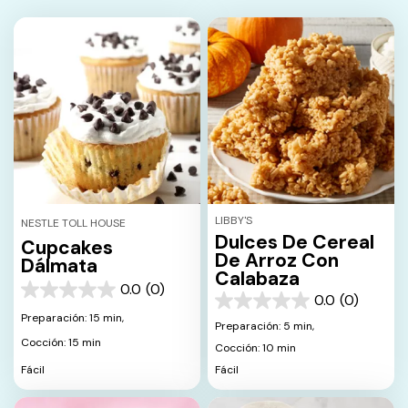
LIBBY'S
NESTLE TOLL HOUSE
Dulces De Cereal
Cupcakes
De Arroz Con
Dálmata
Calabaza
0.0
(0)
0.0
0.0
(0)
0.0
de
Preparación: 15 min,
de
Preparación: 5 min,
5
5
Cocción: 15 min
estrellas.
Cocción: 10 min
estrellas.
Fácil
Fácil