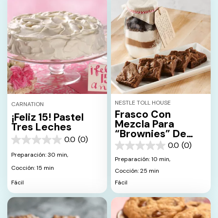
NESTLE TOLL HOUSE
CARNATION
Frasco Con
¡Feliz 15! Pastel
Mezcla Para
Tres Leches
“Brownies” De
0.0
(0)
Textura Suave
0.0
0.0
(0)
0.0
de
Preparación: 30 min,
de
Preparación: 10 min,
5
5
Cocción: 15 min
estrellas.
Cocción: 25 min
estrellas.
Fácil
Fácil