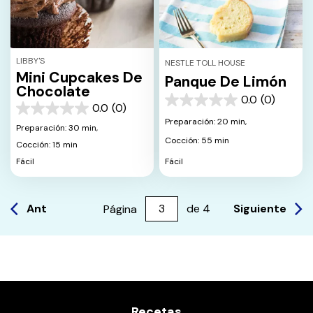
LIBBY'S
NESTLE TOLL HOUSE
Mini Cupcakes De
Panque De Limón
Chocolate
0.0
(0)
0.0
0.0
(0)
0.0
de
Preparación: 20 min,
de
Preparación: 30 min,
5
5
Cocción: 55 min
estrellas.
Cocción: 15 min
estrellas.
Fácil
Fácil
Ant
Siguiente
Página
de
4
Recetas