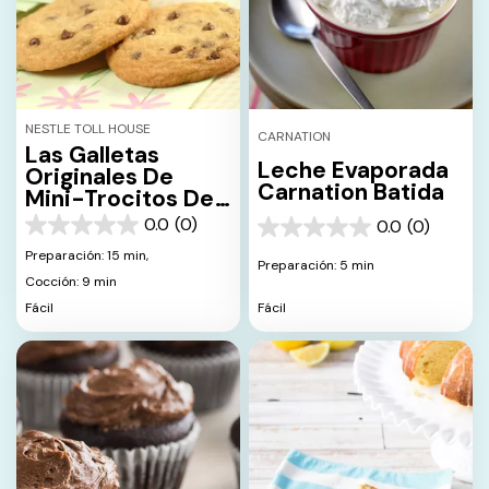
NESTLE TOLL HOUSE
CARNATION
Las Galletas
Leche Evaporada
Originales De
Carnation Batida
Mini-Trocitos De
Chocolate Nestlé
0.0
(0)
0.0
(0)
0.0
0.0
Toll House
de
de
Preparación: 15 min,
Preparación: 5 min
5
5
Cocción: 9 min
estrellas.
estrellas.
Fácil
Fácil