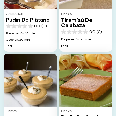
CARNATION
LIBBY'S
Pudín De Plátano
Tiramisú De
Calabaza
0.0
(0)
0.0
0.0
(0)
de
Preparación: 10 min,
0.0
5
de
Preparación: 20 min
Cocción: 20 min
estrellas.
5
Fácil
Fácil
estrellas.
LIBBY'S
LIBBY'S