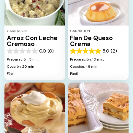
CARNATION
CARNATION
Arroz Con Leche
Flan De Queso
Cremoso
Crema
0.0
(0)
5.0
(2)
0.0
5.0
de
de
Preparación: 5 min,
Preparación: 10 min,
5
5
Cocción: 20 min
Cocción: 46 min
estrellas.
estrellas.
Fácil
Fácil
2
reseñas