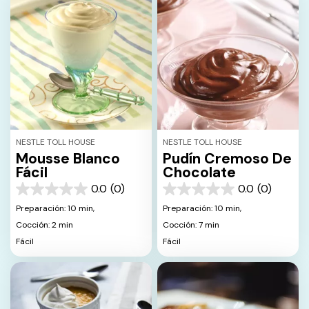
NESTLE TOLL HOUSE
NESTLE TOLL HOUSE
Mousse Blanco
Pudín Cremoso De
Fácil
Chocolate
0.0
(0)
0.0
(0)
0.0
0.0
de
de
Preparación: 10 min,
Preparación: 10 min,
5
5
Cocción: 2 min
Cocción: 7 min
estrellas.
estrellas.
Fácil
Fácil