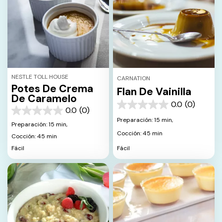
NESTLE TOLL HOUSE
CARNATION
Potes De Crema
Flan De Vainilla
De Caramelo
0.0
(0)
0.0
0.0
(0)
0.0
de
Preparación: 15 min,
de
Preparación: 15 min,
5
5
Cocción: 45 min
estrellas.
Cocción: 45 min
estrellas.
Fácil
Fácil