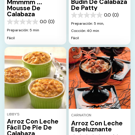
Budín De Calabaza
Mmmmm ...
De Patty
Mousse De
Calabaza
0.0
(0)
0.0
0.0
(0)
de
Preparación: 5 min,
0.0
5
de
Preparación: 5 min
Cocción: 40 min
estrellas.
5
Fácil
Fácil
estrellas.
LIBBY'S
CARNATION
Arroz Con Leche
Arroz Con Leche
Fácil De Pie De
Espeluznante
Calabaza