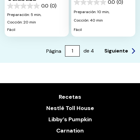
0.0
(0)
0.0
0.0
(0)
0.0
de
Preparación: 10 min,
de
Preparación: 5 min,
5
5
Cocción: 40 min
estrellas.
Cocción: 20 min
estrellas.
Fácil
Fácil
Siguiente
Página
de
4
Recetas
Nestlé Toll House
Libby’s Pumpkin
Carnation