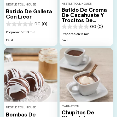
NESTLE TOLL HOUSE
NESTLE TOLL HOUSE
Batido De Crema
Batido De Galleta
De Cacahuate Y
Con Licor
Trocitos De
0.0
(0)
Chocolate
0.0
0.0
(0)
0.0
de
Preparación: 10 min
de
Preparación: 5 min
5
5
estrellas.
Fácil
Fácil
estrellas.
CARNATION
NESTLE TOLL HOUSE
Chupitos De
Bombas De