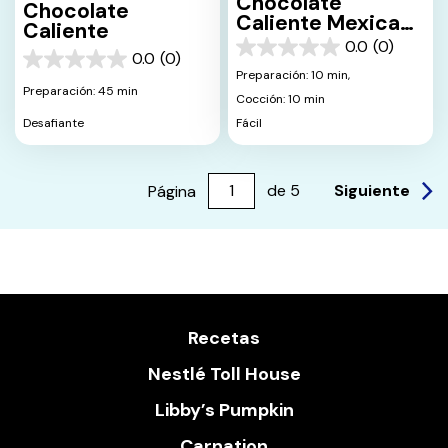
Chocolate
Chocolate
Caliente Mexicano
Caliente
Con Espuma
0.0
(0)
0.0
0.0
(0)
Picante
0.0
de
Preparación: 10 min,
de
5
Preparación: 45 min
Cocción: 10 min
5
estrellas.
estrellas.
Desafiante
Fácil
Siguiente
Página
de
5
Recetas
Nestlé Toll House
Libby’s Pumpkin
Carnation