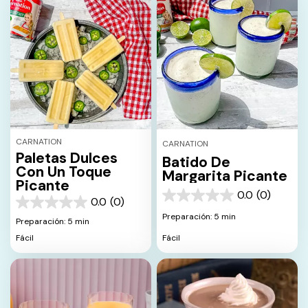
CARNATION
CARNATION
Paletas Dulces
Batido De
Con Un Toque
Margarita Picante
Picante
0.0
(0)
0.0
0.0
(0)
0.0
de
Preparación: 5 min
de
Preparación: 5 min
5
5
estrellas.
Fácil
Fácil
estrellas.