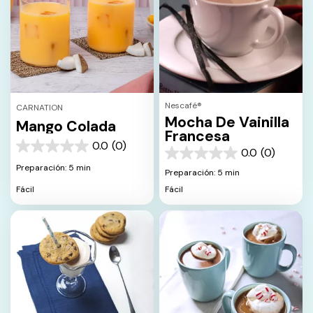
Nescafé®
CARNATION
Mocha De Vainilla
Mango Colada
Francesa
0.0
(0)
0.0
0.0
(0)
0.0
de
Preparación: 5 min
de
Preparación: 5 min
5
5
estrellas.
Fácil
Fácil
estrellas.