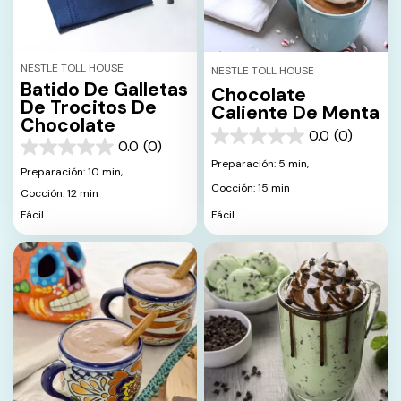
NESTLE TOLL HOUSE
NESTLE TOLL HOUSE
Batido De Galletas
Chocolate
De Trocitos De
Caliente De Menta
Chocolate
0.0
(0)
0.0
0.0
(0)
0.0
de
Preparación: 5 min,
de
Preparación: 10 min,
5
5
Cocción: 15 min
estrellas.
Cocción: 12 min
estrellas.
Fácil
Fácil