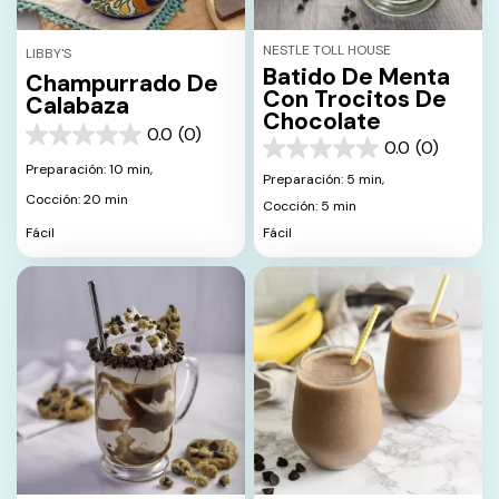
NESTLE TOLL HOUSE
LIBBY'S
Batido De Menta
Champurrado De
Con Trocitos De
Calabaza
Chocolate
0.0
(0)
0.0
0.0
(0)
0.0
de
Preparación: 10 min,
de
Preparación: 5 min,
5
5
Cocción: 20 min
estrellas.
Cocción: 5 min
estrellas.
Fácil
Fácil