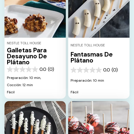
NESTLE TOLL HOUSE
NESTLE TOLL HOUSE
Galletas Para
Fantasmas De
Desayuno De
Plátano
Plátano
0.0
(0)
0.0
(0)
0.0
0.0
de
de
Preparación: 10 min,
Preparación: 10 min
5
5
Cocción: 12 min
estrellas.
estrellas.
Fácil
Fácil