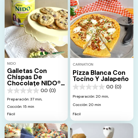
NIDO
CARNATION
Galletas Con
Pizza Blanca Con
Chispas De
Tocino Y Jalapeño
Chocolate NIDO®
0.0
(0)
X NESTLÉ® TOLL
0.0
0.0
(0)
0.0
HOUSE®
de
Preparación: 20 min,
de
Preparación: 37 min,
5
5
Cocción: 20 min
estrellas.
Cocción: 15 min
estrellas.
Fácil
Fácil