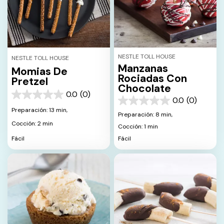
NESTLE TOLL HOUSE
NESTLE TOLL HOUSE
Manzanas
Momias De
Rociadas Con
Pretzel
Chocolate
0.0
(0)
0.0
0.0
(0)
0.0
de
Preparación: 13 min,
de
Preparación: 8 min,
5
5
Cocción: 2 min
estrellas.
Cocción: 1 min
estrellas.
Fácil
Fácil