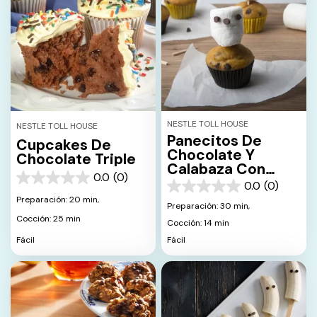
NESTLE TOLL HOUSE
NESTLE TOLL HOUSE
Panecitos De
Cupcakes De
Chocolate Y
Chocolate Triple
Calabaza Con
0.0
(0)
Calaveras De
0.0
0.0
(0)
0.0
Malvaviscos
de
Preparación: 20 min,
de
Preparación: 30 min,
5
5
Cocción: 25 min
estrellas.
Cocción: 14 min
estrellas.
Fácil
Fácil