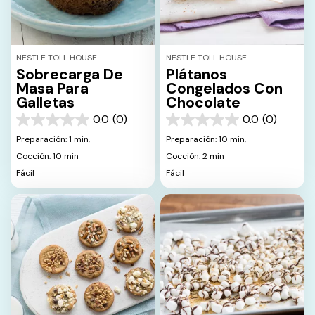
NESTLE TOLL HOUSE
NESTLE TOLL HOUSE
Sobrecarga De
Plátanos
Masa Para
Congelados Con
Galletas
Chocolate
0.0
(0)
0.0
(0)
0.0
0.0
de
de
Preparación: 1 min,
Preparación: 10 min,
5
5
Cocción: 10 min
Cocción: 2 min
estrellas.
estrellas.
Fácil
Fácil