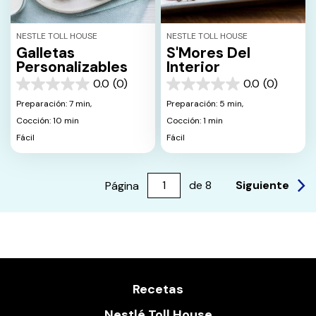
NESTLE TOLL HOUSE
NESTLE TOLL HOUSE
Galletas
S'Mores Del
Personalizables
Interior
0.0
(0)
0.0
(0)
0.0
0.0
de
de
Preparación: 7 min,
Preparación: 5 min,
5
5
Cocción: 10 min
Cocción: 1 min
estrellas.
estrellas.
Fácil
Fácil
Siguiente
Página
de
8
Recetas
Nestlé Toll House