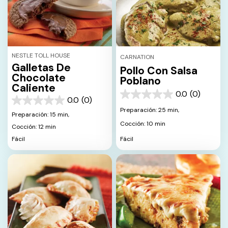
NESTLE TOLL HOUSE
CARNATION
Galletas De
Pollo Con Salsa
Chocolate
Poblano
Caliente
0.0
(0)
0.0
0.0
(0)
0.0
de
Preparación: 25 min,
de
Preparación: 15 min,
5
5
Cocción: 10 min
estrellas.
Cocción: 12 min
estrellas.
Fácil
Fácil