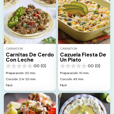
CARNATION
CARNATION
Carnitas De Cerdo
Cazuela Fiesta De
Con Leche
Un Plato
0.0
(0)
0.0
(0)
0.0
0.0
de
de
Preparación: 20 min,
Preparación: 10 min,
5
5
Cocción: 2 hr 20 min
Cocción: 45 min
estrellas.
estrellas.
Fácil
Fácil