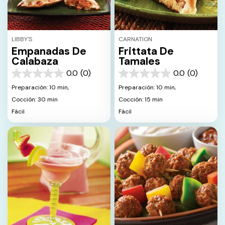
LIBBY'S
CARNATION
Empanadas De
Frittata De
Calabaza
Tamales
0.0
(0)
0.0
(0)
0.0
0.0
de
de
Preparación: 10 min,
Preparación: 10 min,
5
5
Cocción: 30 min
Cocción: 15 min
estrellas.
estrellas.
Fácil
Fácil