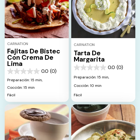
CARNATION
CARNATION
Fajitas De Bistec
Tarta De
Con Crema De
Margarita
Lima
0.0
(0)
0.0
0.0
(0)
0.0
de
Preparación: 15 min,
de
Preparación: 15 min,
5
5
Cocción: 10 min
estrellas.
Cocción: 15 min
estrellas.
Fácil
Fácil