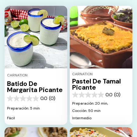
CARNATION
CARNATION
Pastel De Tamal
Batido De
Picante
Margarita Picante
0.0
(0)
0.0
0.0
(0)
0.0
de
Preparación: 20 min,
de
5
Preparación: 5 min
Cocción: 50 min
5
estrellas.
estrellas.
Fácil
Intermedio