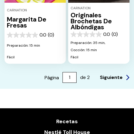
CARNATION
CARNATION
Originales
Margarita De
Brochetas De
Fresas
Albóndigas
0.0
(0)
0.0
(0)
0.0
0.0
de
de
Preparación: 35 min,
Preparación: 15 min
5
5
Cocción: 15 min
estrellas.
estrellas.
Fácil
Fácil
Siguiente
Página
de
2
Recetas
Nestlé Toll House