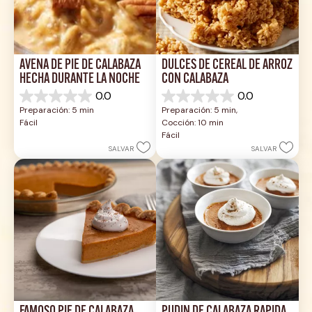
AVENA DE PIE DE CALABAZA 
DULCES DE CEREAL DE ARROZ 
HECHA DURANTE LA NOCHE
CON CALABAZA
0.0
0.0
0.0
0.0
Preparación: 5 min
Preparación: 5 min, 
de
de
Fácil
Cocción: 10 min
5
5
Fácil
estrellas.
estrellas.
SALVAR
SALVAR