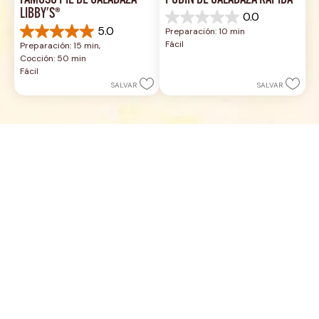
FAMOSO PIE DE CALABAZA 
PUDÍN DE CALABAZA RÁPIDA
LIBBY'S®
0.0
0.0
5.0
Preparación: 10 min
de
5.0
Fácil
Preparación: 15 min, 
5
de
Cocción: 50 min
estrellas.
5
Fácil
estrellas.
SALVAR
SALVAR
2
reseñas