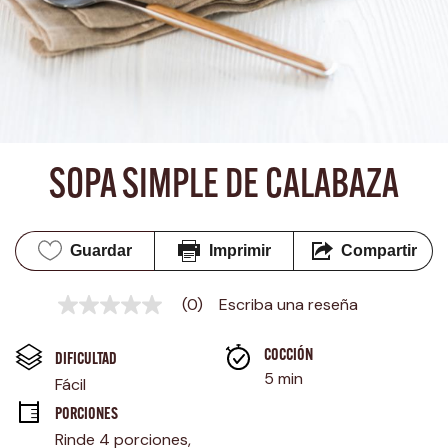
SOPA SIMPLE DE CALABAZA
Guardar
Imprimir
Compartir
(0)
Escriba una reseña
Sin
puntuación
Enlace
COCCIÓN 
en
DIFICULTAD
la
5 min
Fácil
misma
página.
PORCIONES
Rinde 4 porciones, 