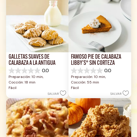
GALLETAS SUAVES DE 
FAMOSO PIE DE CALABAZA 
CALABAZA A LA ANTIGUA
LIBBY'S® SIN CORTEZA
0.0
0.0
0.0
0.0
Preparación: 10 min, 
Preparación: 10 min, 
de
de
Cocción: 18 min
Cocción: 55 min
5
5
Fácil
Fácil
estrellas.
estrellas.
SALVAR
SALVAR