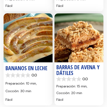
5
5
Fácil
Fácil
estrellas.
estrellas.
BARRAS DE AVENA Y
BANANOS EN LECHE
DÁTILES
0.0
0.0
0.0
0.0
de
Preparación: 10 min,
de
5
Preparación: 15 min,
5
estrellas.
Cocción: 30 min
Cocción: 20 min
estrellas.
Fácil
Fácil