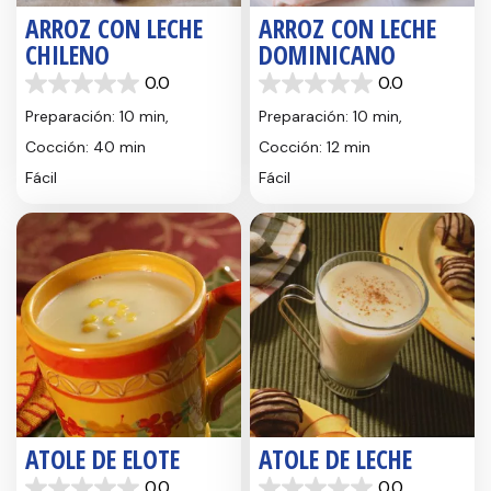
ARROZ CON LECHE
ARROZ CON LECHE
CHILENO
DOMINICANO
0.0
0.0
0.0
0.0
de
de
Preparación: 10 min,
Preparación: 10 min,
5
5
Cocción: 40 min
Cocción: 12 min
estrellas.
estrellas.
Fácil
Fácil
ATOLE DE ELOTE
ATOLE DE LECHE
0.0
0.0