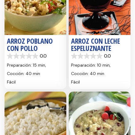
ARROZ POBLANO
ARROZ CON LECHE
CON POLLO
ESPELUZNANTE
0.0
0.0
0.0
0.0
de
de
Preparación: 15 min,
Preparación: 10 min,
5
5
Cocción: 40 min
Cocción: 40 min
estrellas.
estrellas.
Fácil
Fácil