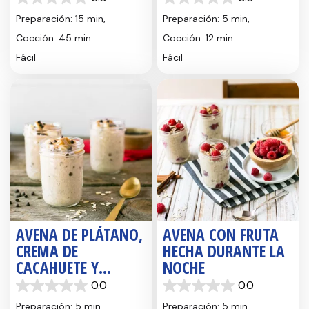
0.0
0.0
de
de
Preparación: 15 min,
Preparación: 5 min,
5
5
Cocción: 45 min
Cocción: 12 min
estrellas.
estrellas.
Fácil
Fácil
AVENA DE PLÁTANO,
AVENA CON FRUTA
CREMA DE
HECHA DURANTE LA
CACAHUETE Y
NOCHE
CHOCOLATE HECHA
0.0
0.0
0.0
0.0
DURANTE LA NOCHE
de
de
Preparación: 5 min
Preparación: 5 min