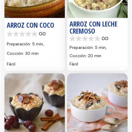
ARROZ CON LECHE
ARROZ CON COCO
CREMOSO
0.0
0.0
0.0
0.0
de
Preparación: 5 min,
de
5
Preparación: 5 min,
5
estrellas.
Cocción: 30 min
Cocción: 20 min
estrellas.
Fácil
Fácil