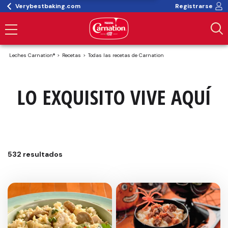
Verybestbaking.com
Registrarse
Leches Carnation®
Recetas
Todas las recetas de Carnation
LO EXQUISITO VIVE AQUÍ
532 resultados