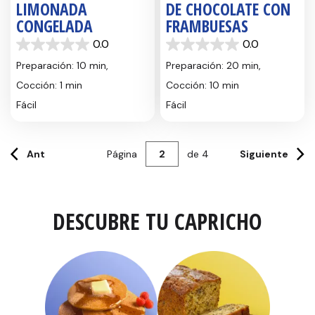
LIMONADA
DE CHOCOLATE CON
CONGELADA
FRAMBUESAS
0.0
0.0
0.0
0.0
de
de
Preparación: 10 min,
Preparación: 20 min,
5
5
Cocción: 1 min
Cocción: 10 min
estrellas.
estrellas.
Fácil
Fácil
Ant
Página
de
4
Siguiente
DESCUBRE TU CAPRICHO