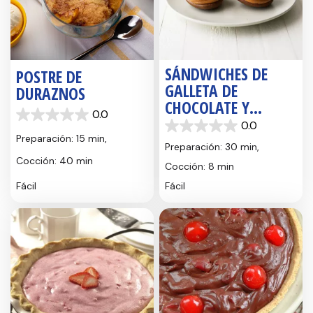
SÁNDWICHES DE
POSTRE DE
GALLETA DE
DURAZNOS
CHOCOLATE Y
0.0
ALMENDRAS
0.0
0.0
0.0
de
Preparación: 15 min,
de
5
Preparación: 30 min,
5
estrellas.
Cocción: 40 min
Cocción: 8 min
estrellas.
Fácil
Fácil