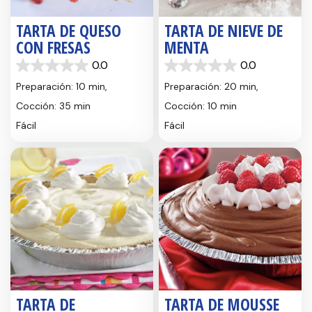
TARTA DE QUESO
TARTA DE NIEVE DE
CON FRESAS
MENTA
0.0
0.0
0.0
0.0
de
de
Preparación: 10 min,
Preparación: 20 min,
5
5
Cocción: 35 min
Cocción: 10 min
estrellas.
estrellas.
Fácil
Fácil
TARTA DE
TARTA DE MOUSSE