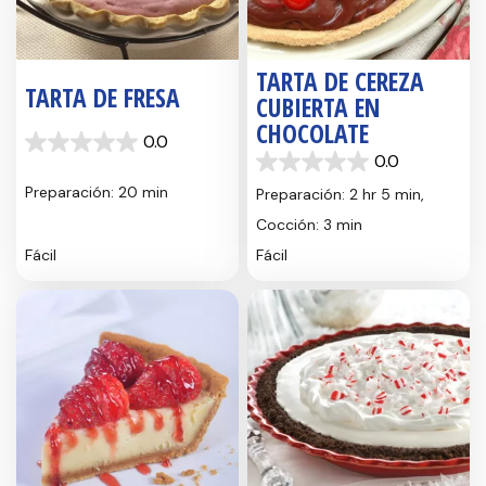
TARTA DE CEREZA
TARTA DE FRESA
CUBIERTA EN
CHOCOLATE
0.0
0.0
0.0
0.0
de
de
5
Preparación: 20 min
Preparación: 2 hr 5 min,
5
estrellas.
Cocción: 3 min
estrellas.
Fácil
Fácil