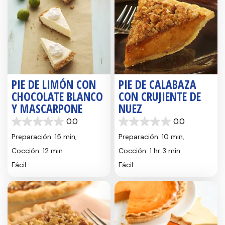
PIE DE LIMÓN CON
PIE DE CALABAZA
CHOCOLATE BLANCO
CON CRUJIENTE DE
Y MASCARPONE
NUEZ
0.0
0.0
0.0
0.0
de
de
Preparación: 15 min,
Preparación: 10 min,
5
5
Cocción: 12 min
Cocción: 1 hr 3 min
estrellas.
estrellas.
Fácil
Fácil