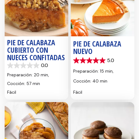
PIE DE CALABAZA
PIE DE CALABAZA
CUBIERTO CON
NUEVO
NUECES CONFITADAS
5.0
5.0
0.0
0.0
de
Preparación: 15 min,
de
5
Preparación: 20 min,
5
estrellas.
Cocción: 40 min
Cocción: 57 min
estrellas.
1
reseña
Fácil
Fácil