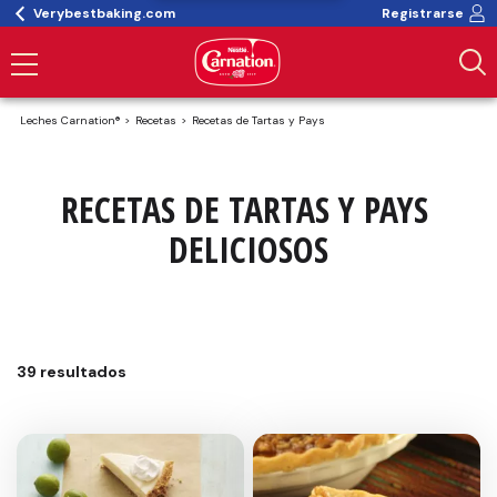
Verybestbaking.com
Registrarse
Leches Carnation®
Recetas
Recetas de Tartas y Pays
RECETAS DE TARTAS Y PAYS 
DELICIOSOS
39 resultados