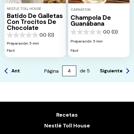
NESTLE TOLL HOUSE
CARNATION
Batido De Galletas
Champola De
Con Trocitos De
Guanábana
Chocolate
0.0
(0)
0.0
0.0
(0)
0.0
de
Preparación: 5 min
de
Preparación: 5 min
5
5
estrellas.
Fácil
Fácil
estrellas.
Ant
Siguiente
Página
de
5
Recetas
Nestlé Toll House