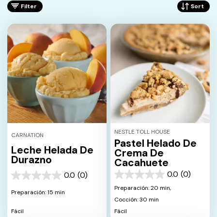
Filter
Sort
NESTLE TOLL HOUSE
CARNATION
Pastel Helado De
Leche Helada De
Crema De
Durazno
Cacahuete
0.0
(0)
0.0
(0)
0.0
0.0
de
de
Preparación: 20 min,
Preparación: 15 min
5
5
Cocción: 30 min
estrellas.
estrellas.
Fácil
Fácil