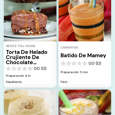
NESTLE TOLL HOUSE
CARNATION
Torta De Helado
Batido De Mamey
Crujiente De
Chocolate
0.0
(0)
0.0
Oscuro, Caramelo
0.0
(0)
de
0.0
Y Pretzel
Preparación: 5 min
5
de
Preparación: 6 hr
estrellas.
5
Fácil
Desafiante
estrellas.