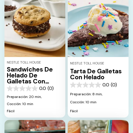
NESTLE TOLL HOUSE
NESTLE TOLL HOUSE
Sandwiches De
Tarta De Galletas
Helado De
Con Helado
Galletas Con
0.0
(0)
Trocitos De
0.0
0.0
(0)
0.0
Chocolate
de
Preparación: 8 min,
de
Preparación: 20 min,
5
5
Cocción: 10 min
estrellas.
Cocción: 10 min
estrellas.
Fácil
Fácil