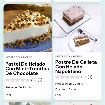
NESTLE TOLL HOUSE
NESTLE TOLL HOUSE
Postre De Galleta
Pastel De Helado
Con Helado
Con Mini-Trocitos
Napolitano
De Chocolate
0.0
(0)
0.0
0.0
(0)
0.0
de
Preparación: 20 min,
de
5
Preparación: 10 min
Cocción: 15 min
5
estrellas.
estrellas.
Fácil
Fácil