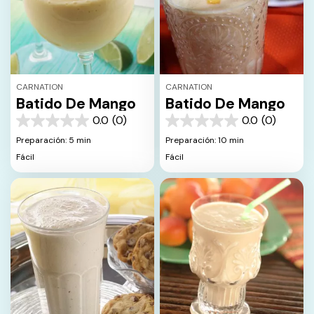
CARNATION
CARNATION
Batido De Mango
Batido De Mango
0.0
(0)
0.0
(0)
0.0
0.0
de
de
Preparación: 5 min
Preparación: 10 min
5
5
Fácil
Fácil
estrellas.
estrellas.