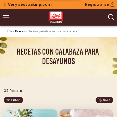
Verybestbaking.com
Registrarse
Inicio
Recetas
Recetas para desayunos con calabaza
RECETAS CON CALABAZA PARA 
DESAYUNOS
34 Results
Filter
Sort