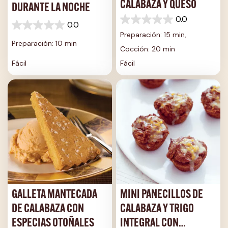
CALABAZA Y QUESO
DURANTE LA NOCHE
0.0
0.0
0.0
0.0
de
Preparación: 15 min,
de
5
Preparación: 10 min
5
Cocción: 20 min
estrellas.
estrellas.
Fácil
Fácil
GALLETA MANTECADA
MINI PANECILLOS DE
DE CALABAZA CON
CALABAZA Y TRIGO
ESPECIAS OTOÑALES
INTEGRAL CON