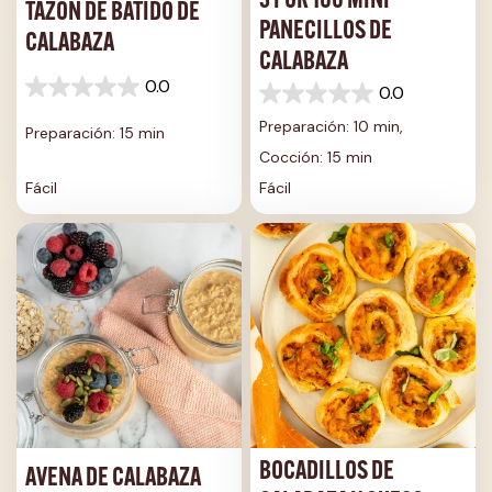
3 POR 100 MINI
TAZÓN DE BATIDO DE
PANECILLOS DE
CALABAZA
CALABAZA
0.0
0.0
0.0
0.0
de
de
Preparación: 10 min,
Preparación: 15 min
5
5
estrellas.
Cocción: 15 min
estrellas.
Fácil
Fácil
BOCADILLOS DE
AVENA DE CALABAZA