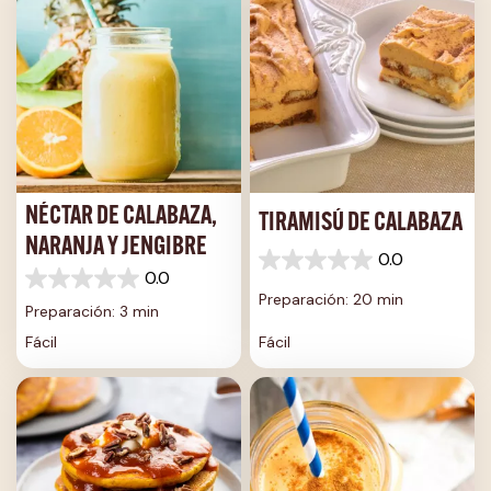
NÉCTAR DE CALABAZA,
TIRAMISÚ DE CALABAZA
NARANJA Y JENGIBRE
0.0
0.0
0.0
0.0
de
Preparación: 20 min
de
5
Preparación: 3 min
5
estrellas.
Fácil
Fácil
estrellas.