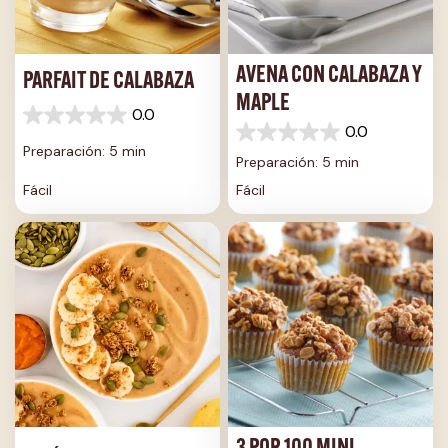
AVENA CON CALABAZA Y
PARFAIT DE CALABAZA
MAPLE
0.0
0.0
0.0
0.0
de
Preparación: 5 min
de
5
Preparación: 5 min
5
estrellas.
Fácil
Fácil
estrellas.