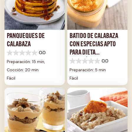
PANQUEQUES DE
BATIDO DE CALABAZA
CALABAZA
CON ESPECIAS APTO
PARA DIETA
0.0
0.0
CETOGÉNICA
de
0.0
Preparación: 15 min,
0.0
5
de
Cocción: 20 min
Preparación: 5 min
estrellas.
5
Fácil
Fácil
estrellas.