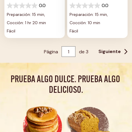
LLOVIZNA DE NARANJA
0.0
0.0
0.0
0.0
de
de
Preparación: 15 min,
Preparación: 15 min,
5
5
Cocción: 1 hr 20 min
Cocción: 10 min
estrellas.
estrellas.
Fácil
Fácil
Siguiente
Página
de
3
PRUEBA ALGO DULCE. PRUEBA ALGO 
DELICIOSO.