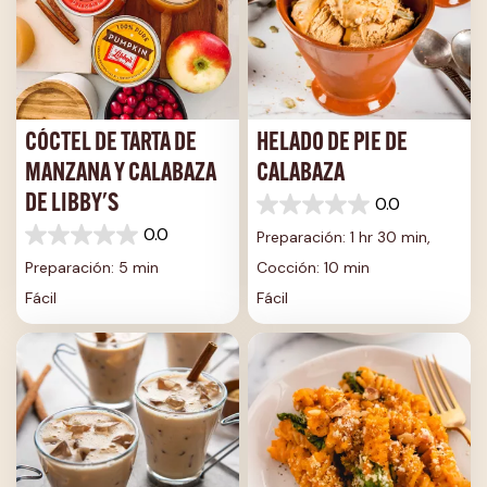
CÓCTEL DE TARTA DE
HELADO DE PIE DE
MANZANA Y CALABAZA
CALABAZA
DE LIBBY'S
0.0
0.0
0.0
de
Preparación: 1 hr 30 min,
0.0
5
de
Preparación: 5 min
Cocción: 10 min
estrellas.
5
Fácil
Fácil
estrellas.