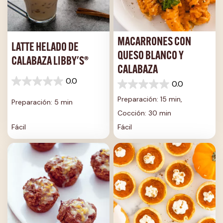
MACARRONES CON
LATTE HELADO DE
QUESO BLANCO Y
CALABAZA LIBBY'S®
CALABAZA
0.0
0.0
0.0
0.0
de
de
Preparación: 15 min,
Preparación: 5 min
5
5
estrellas.
Cocción: 30 min
estrellas.
Fácil
Fácil