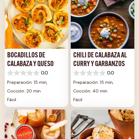
BOCADILLOS DE
CHILI DE CALABAZA AL
CALABAZA Y QUESO
CURRY Y GARBANZOS
0.0
0.0
0.0
0.0
de
de
Preparación: 15 min,
Preparación: 15 min,
5
5
Cocción: 20 min
Cocción: 40 min
estrellas.
estrellas.
Fácil
Fácil