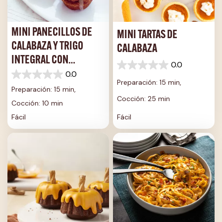
MINI PANECILLOS DE
MINI TARTAS DE
CALABAZA Y TRIGO
CALABAZA
INTEGRAL CON
0.0
0.0
LLOVIZNA DE NARANJA
0.0
de
0.0
Preparación: 15 min,
5
de
Preparación: 15 min,
estrellas.
5
Cocción: 25 min
Cocción: 10 min
estrellas.
Fácil
Fácil