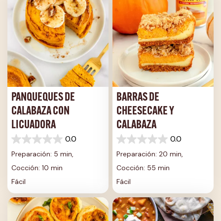
PANQUEQUES DE
BARRAS DE
CALABAZA CON
CHEESECAKE Y
LICUADORA
CALABAZA
0.0
0.0
0.0
0.0
de
de
Preparación: 5 min,
Preparación: 20 min,
5
5
Cocción: 10 min
Cocción: 55 min
estrellas.
estrellas.
Fácil
Fácil