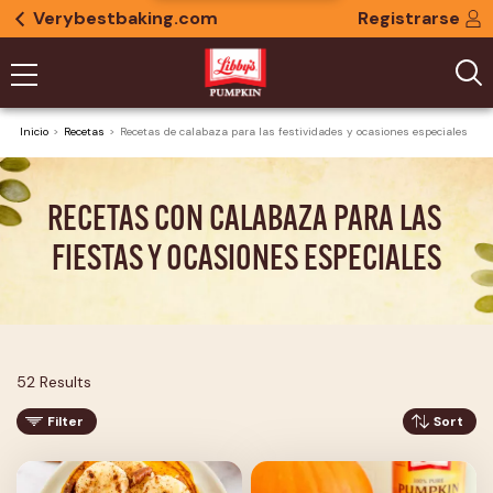
Verybestbaking.com
Registrarse
Inicio
Recetas
Recetas de calabaza para las festividades y ocasiones especiales
RECETAS CON CALABAZA PARA LAS 
FIESTAS Y OCASIONES ESPECIALES
52 Results
Filter
Sort