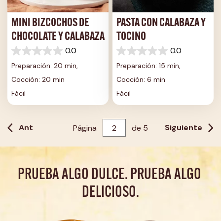
MINI BIZCOCHOS DE
PASTA CON CALABAZA Y
CHOCOLATE Y CALABAZA
TOCINO
0.0
0.0
0.0
0.0
de
de
Preparación: 20 min,
Preparación: 15 min,
5
5
Cocción: 20 min
Cocción: 6 min
estrellas.
estrellas.
Fácil
Fácil
Ant
Siguiente
Página
de
5
PRUEBA ALGO DULCE. PRUEBA ALGO 
DELICIOSO.