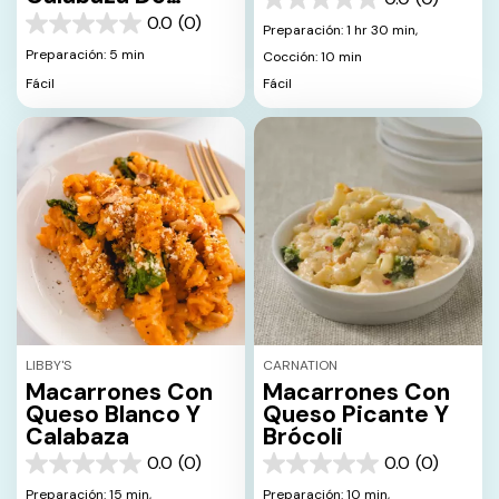
0.0
Libby's
0.0
(0)
de
Preparación: 1 hr 30 min,
0.0
5
de
Preparación: 5 min
Cocción: 10 min
estrellas.
5
Fácil
Fácil
estrellas.
LIBBY'S
CARNATION
Macarrones Con
Macarrones Con
Queso Blanco Y
Queso Picante Y
Calabaza
Brócoli
0.0
(0)
0.0
(0)
0.0
0.0
de
de
Preparación: 15 min,
Preparación: 10 min,