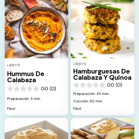
LIBBY'S
LIBBY'S
Hamburguesas De
Hummus De
Calabaza Y Quinoa
Calabaza
0.0
(0)
0.0
0.0
(0)
0.0
de
Preparación: 35 min,
de
5
Preparación: 5 min
Cocción: 40 min
5
estrellas.
estrellas.
Fácil
Fácil