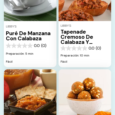
LIBBY'S
LIBBY'S
Tapenade
Puré De Manzana
Cremoso De
Con Calabaza
Calabaza Y
0.0
(0)
Tomate Seco
0.0
0.0
(0)
0.0
de
Preparación: 5 min
de
Preparación: 10 min
5
5
estrellas.
Fácil
Fácil
estrellas.