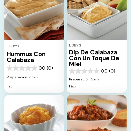
LIBBY'S
LIBBY'S
Dip De Calabaza
Hummus Con
Con Un Toque De
Calabaza
Miel
0.0
(0)
0.0
0.0
(0)
0.0
de
Preparación: 2 min
de
Preparación: 5 min
5
5
estrellas.
Fácil
Fácil
estrellas.