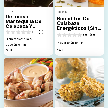
LIBBY'S
LIBBY'S
Deliciosa
Bocaditos De
Mantequilla De
Calabaza
Calabaza Y
Energéticos (Sin
Manzana
0.0
(0)
Hornear)
0.0
0.0
(0)
0.0
de
Preparación: 5 min,
de
5
Preparación: 15 min
Cocción: 5 min
5
estrellas.
estrellas.
Fácil
Fácil