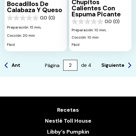
Chupitos
Bocadillos De
Calientes Con
Calabaza Y Queso
Espuma Picante
0.0
(0)
0.0
0.0
(0)
0.0
de
Preparación: 15 min,
de
Preparación: 10 min,
5
5
Cocción: 20 min
estrellas.
Cocción: 10 min
estrellas.
Fácil
Fácil
Ant
Siguiente
Página
de
4
Recetas
Nestlé Toll House
Libby’s Pumpkin