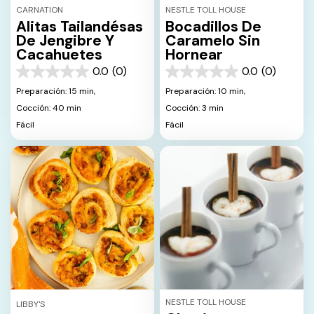
CARNATION
NESTLE TOLL HOUSE
Alitas Tailandésas
Bocadillos De
De Jengibre Y
Caramelo Sin
Cacahuetes
Hornear
0.0
(0)
0.0
(0)
0.0
0.0
de
de
Preparación: 15 min,
Preparación: 10 min,
5
5
Cocción: 40 min
Cocción: 3 min
estrellas.
estrellas.
Fácil
Fácil
NESTLE TOLL HOUSE
LIBBY'S