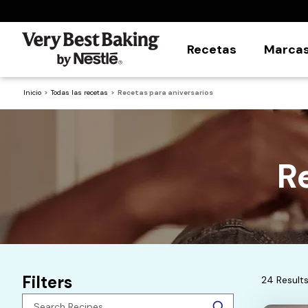
Recetas
Marca
Inicio
Todas las recetas
Recetas para aniversarios
R
Filters
24 Result