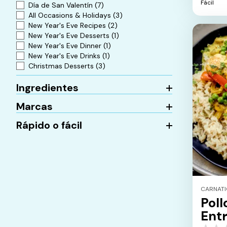
Fácil
Día de San Valentín
(7)
estrella
All Occasions & Holidays
(3)
New Year's Eve Recipes
(2)
New Year's Eve Desserts
(1)
New Year's Eve Dinner
(1)
New Year's Eve Drinks
(1)
Christmas Desserts
(3)
Ingredientes
Marcas
Rápido o fácil
CARNAT
Poll
Ent