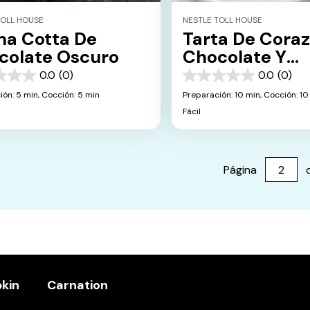
TOLL HOUSE
NESTLE TOLL HOUSE
na Cotta De
Tarta De Cora
colate Oscuro
Chocolate Y
Frambuesas
0.0
(0)
0.0
(0)
0.0
de
ión: 5 min,
Cocción: 5 min
Preparación: 10 min,
Cocción: 10
5
Fácil
s.
estrellas.
Página
pkin
Carnation