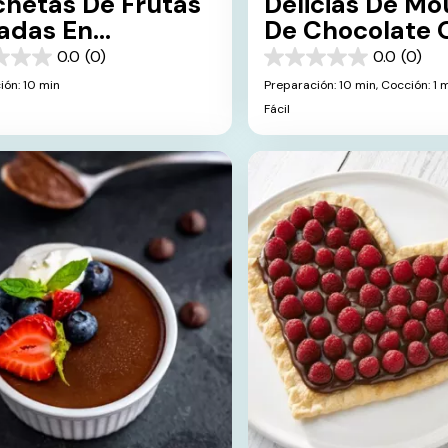
chetas De Frutas
Delicias De Mo
adas En
De Chocolate 
colate
Y Frambuesa
0.0
(0)
0.0
(0)
0.0
de
ión: 10 min
Preparación: 10 min,
Cocción: 1 
5
Fácil
s.
estrellas.