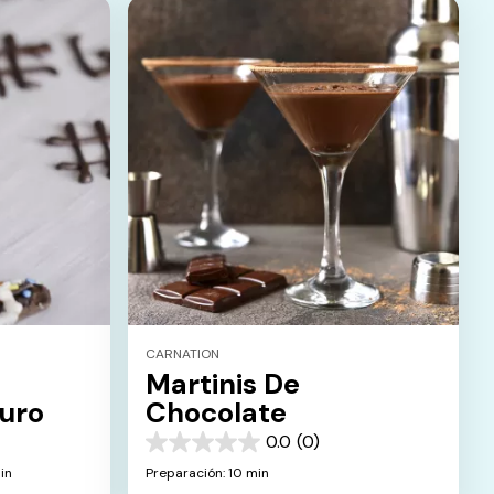
CARNATION
Martinis De
uro
Chocolate
0.0
(0)
0.0
de
in
Preparación: 10 min
5