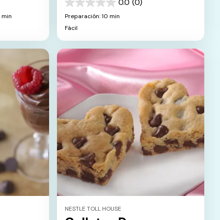
Hornear
0.0
(0)
0.0
de
 min
Preparación: 10 min
5
Fácil
estrellas.
NESTLE TOLL HOUSE