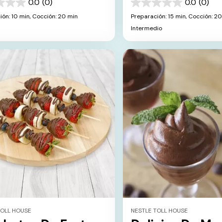
0.0
(0)
0.0
(0)
0.0
de
ión: 10 min,
Cocción: 20 min
Preparación: 15 min,
Cocción: 20
5
Intermedio
s.
estrellas.
TOLL HOUSE
NESTLE TOLL HOUSE