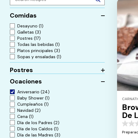
Comidas
Desayuno
(1)
Galletas
(3)
Postres
(17)
Todas las bebidas
(1)
Platos principales
(3)
Sopas y ensaladas
(1)
Postres
Ocaciones
Aniversario
(24)
Baby Shower
(1)
CARNAT
Cumpleaños
(1)
Bro
Navidad
(2)
De L
Cena
(1)
De 
Día de los Padres
(2)
0.0
Día de los Caídos
(1)
de
Preparac
Día de las Madres
(3)
5