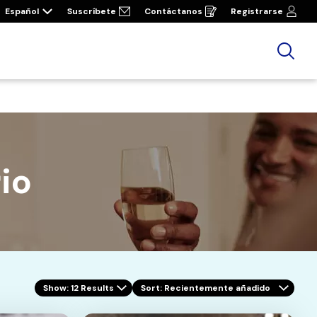
Español
Suscríbete
Contáctanos
Registrarse
Opens
in
a
new
window
Bus
io
Show: 12 Results
Sort
: Recientemente añadido