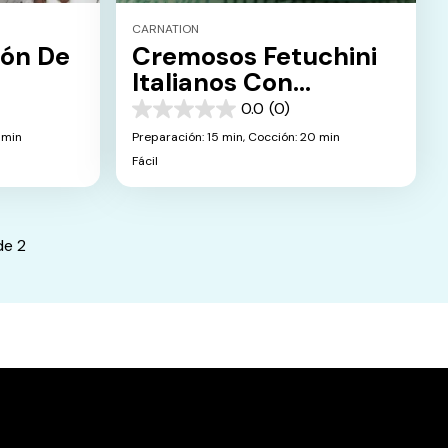
CARNATION
zón De
Cremosos Fetuchini
Italianos Con
Vegetales
0.0
(0)
0.0
de
 min
Preparación: 15 min,
Cocción: 20 min
5
Fácil
estrellas.
de
2