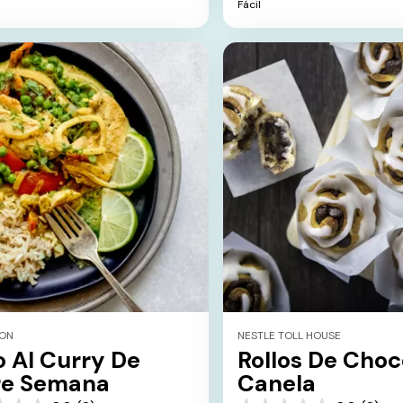
Fácil
s.
estrellas.
ION
NESTLE TOLL HOUSE
o Al Curry De
Rollos De Choc
re Semana
Canela