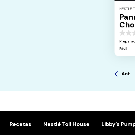
NESTLE 
Pan
Cho
0.0
de
Preparac
5
Fácil
estrella
Ant
Recetas
Nestlé Toll House
Libby’s Pum